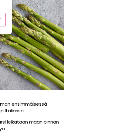
t
aailman ensimmäisessä
a Italiassa.
arsi leikataan maan pinnan
yä.