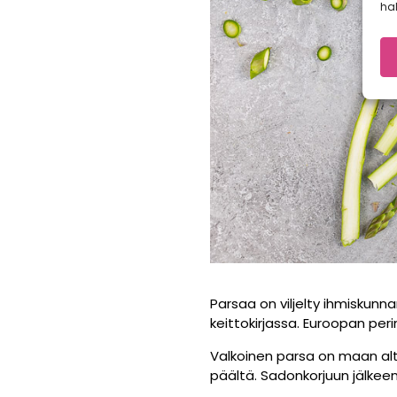
hal
Parsaa on viljelty ihmiskun
keittokirjassa. Euroopan per
Valkoinen parsa on maan alt
päältä. Sadonkorjuun jälkee