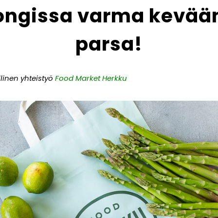
ongissa varma kevää
parsa!
linen yhteistyö
Food Market Herkku