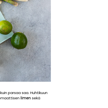
n kuin parsaa saa. Huhtikuun
romaattisen
limen
sekä