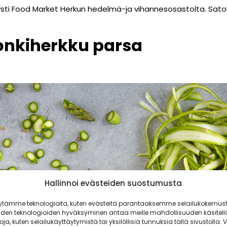
ysti Food Market Herkun hedelmä-ja vihannesosastolta. Sa
onkiherkku parsa
Hallinnoi evästeiden suostumusta
ytämme teknologioita, kuten evästeitä parantaaksemme selailukokemust
iden teknologioiden hyväksyminen antaa meille mahdollisuuden käsitell
toja, kuten selailukäyttäytymistä tai yksilöllisiä tunnuksia tällä sivustolla. V