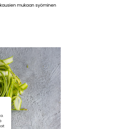
tokausien mukaan syöminen
a.
ä
oit