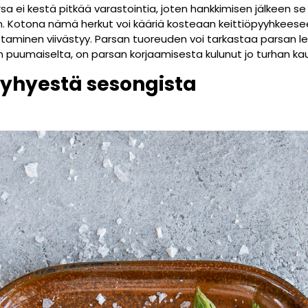
a ei kestä pitkää varastointia, joten hankkimisen jälkeen s
. Kotona nämä herkut voi kääriä kosteaan keittiöpyyhkeesee
staminen viivästyy. Parsan tuoreuden voi tarkastaa parsan l
n puumaiselta, on parsan korjaamisesta kulunut jo turhan ka
i lyhyestä sesongista