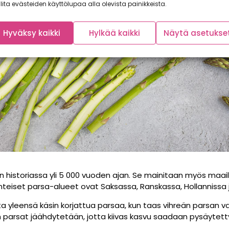
lita evästeiden käyttölupaa alla olevista painikkeista.
Hyväksy kaikki
Hylkää kaikki
Näytä asetukse
nan historiassa yli 5 000 vuoden ajan. Se mainitaan myös m
inteiset parsa-alueet ovat Saksassa, Ranskassa, Hollannissa j
a yleensä käsin korjattua parsaa, kun taas vihreän parsan v
n parsat jäähdytetään, jotta kiivas kasvu saadaan pysäytett