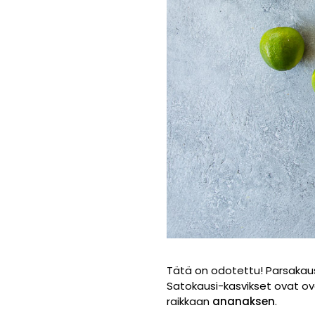
Tätä on odotettu! Parsakausi 
Satokausi-kasvikset ovat ova
raikkaan
ananaksen
.