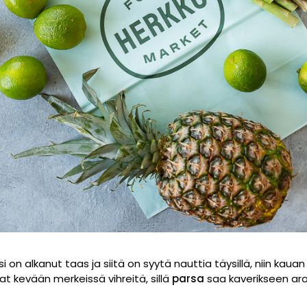
on alkanut taas ja siitä on syytä nauttia täysillä, niin kaua
t kevään merkeissä vihreitä, sillä
parsa
saa kaverikseen a