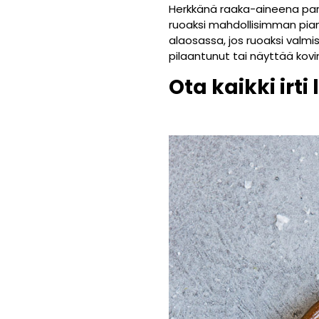
Herkkänä raaka-aineena pars
ruoaksi mahdollisimman pian
alaosassa, jos ruoaksi valmi
pilaantunut tai näyttää kovi
Ota kaikki irt