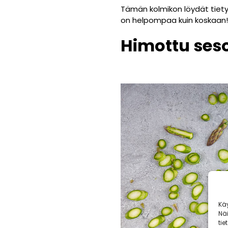
Tämän kolmikon löydät tiet
on helpompaa kuin koskaan!
Himottu ses
Kä
Nä
tie