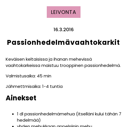
LEIVONTA
16.3.2016
Passionhedelmävaahtokarkit
Keväisen keltaisissa ja ihanan mehevissä
vaahtokarkeissa maistuu trooppinen passionhedelmä.
Valmistusaika: 45 min
Jähmettmisaika: 1-4 tuntia
Ainekset
1 dl passionhedelmämehua (itselläni kului tähän 7
hedelmää)
yhden mehukkaan appelsiinin mehu