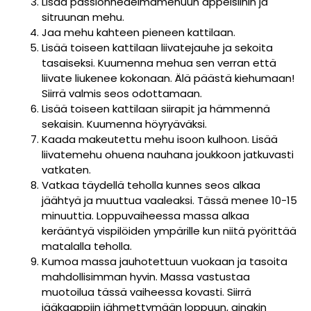
Lisää passionhedelmämehuun appelsiinin ja
sitruunan mehu.
Jaa mehu kahteen pieneen kattilaan.
Lisää toiseen kattilaan liivatejauhe ja sekoita
tasaiseksi. Kuumenna mehua sen verran että
liivate liukenee kokonaan. Älä päästä kiehumaan!
Siirrä valmis seos odottamaan.
Lisää toiseen kattilaan siirapit ja hämmennä
sekaisin. Kuumenna höyryäväksi.
Kaada makeutettu mehu isoon kulhoon. Lisää
liivatemehu ohuena nauhana joukkoon jatkuvasti
vatkaten.
Vatkaa täydellä teholla kunnes seos alkaa
jäähtyä ja muuttua vaaleaksi. Tässä menee 10-15
minuuttia. Loppuvaiheessa massa alkaa
kerääntyä vispilöiden ympärille kun niitä pyörittää
matalalla teholla.
Kumoa massa jauhotettuun vuokaan ja tasoita
mahdollisimman hyvin. Massa vastustaa
muotoilua tässä vaiheessa kovasti. Siirrä
jääkaappiin jähmettymään loppuun, ainakin