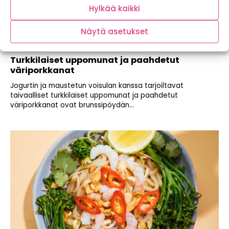
Hylkää kaikki
Näytä asetukset
Turkkilaiset uppomunat ja paahdetut
väriporkkanat
Jogurtin ja maustetun voisulan kanssa tarjoiltavat
taivaalliset turkkilaiset uppomunat ja paahdetut
väriporkkanat ovat brunssipöydän...