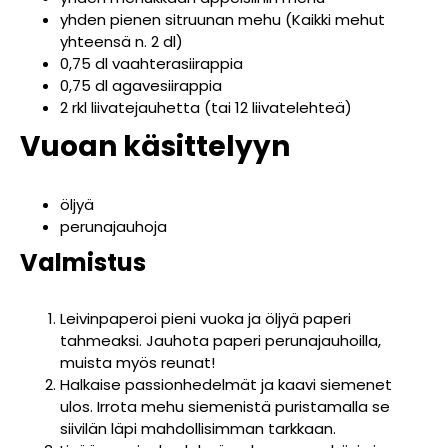
yhden pienen sitruunan mehu (Kaikki mehut
yhteensä n. 2 dl)
0,75 dl vaahterasiirappia
0,75 dl agavesiirappia
2 rkl liivatejauhetta (tai 12 liivatelehteä)
Vuoan käsittelyyn
öljyä
perunajauhoja
Valmistus
Leivinpaperoi pieni vuoka ja öljyä paperi
tahmeaksi. Jauhota paperi perunajauhoilla,
muista myös reunat!
Halkaise passionhedelmät ja kaavi siemenet
ulos. Irrota mehu siemenistä puristamalla se
siivilän läpi mahdollisimman tarkkaan.