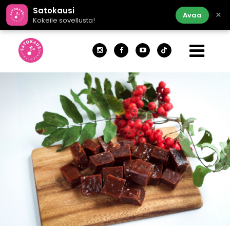
Satokausi
×
Avaa
Kokeile sovellusta!