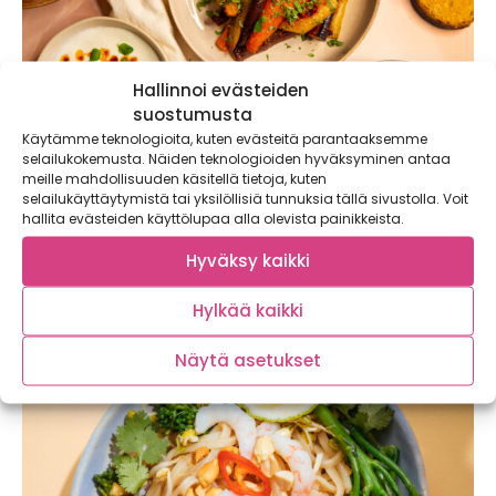
Hallinnoi evästeiden
suostumusta
Käytämme teknologioita, kuten evästeitä parantaaksemme
selailukokemusta. Näiden teknologioiden hyväksyminen antaa
meille mahdollisuuden käsitellä tietoja, kuten
selailukäyttäytymistä tai yksilöllisiä tunnuksia tällä sivustolla. Voit
Turkkilaiset uppomunat ja paahdetut
hallita evästeiden käyttölupaa alla olevista painikkeista.
väriporkkanat
Hyväksy kaikki
Jogurtin ja maustetun voisulan kanssa tarjoiltavat
taivaalliset turkkilaiset uppomunat ja paahdetut
Hylkää kaikki
väriporkkanat ovat brunssipöydän...
Näytä asetukset