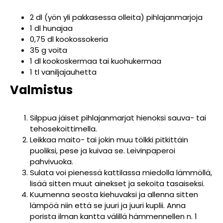
2 dl (yön yli pakkasessa olleita) pihlajanmarjoja
1 dl hunajaa
0,75 dl kookossokeria
35 g voita
1 dl kookoskermaa tai kuohukermaa
1 tl vaniljajauhetta
Valmistus
Silppua jäiset pihlajanmarjat hienoksi sauva- tai
tehosekoittimella.
Leikkaa maito- tai jokin muu tölkki pitkittäin
puoliksi, pese ja kuivaa se. Leivinpaperoi
pahvivuoka.
Sulata voi pienessä kattilassa miedolla lämmöllä,
lisää sitten muut ainekset ja sekoita tasaiseksi.
Kuumenna seosta kiehuvaksi ja allenna sitten
lämpöä niin että se juuri ja juuri kuplii. Anna
porista ilman kantta välillä hämmennellen n. 1