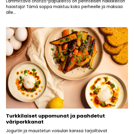
Lämmittävä chorizo-papukeitto on perinteisen nakkikeiton
haastaja! Tämä soppa maistuu koko perheelle ja maksaa
alle...
Turkkilaiset uppomunat ja paahdetut
väriporkkanat
Jogurtin ja maustetun voisulan kanssa tarjoiltavat