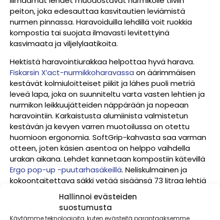
liimaamat lehdet muodostavat nurmikolle tiiviin
peiton, joka edesauttaa kasvitautien leviämistä
nurmen pinnassa. Haravoiduilla lehdillä voit ruokkia
kompostia tai suojata ilmavasti levitettyinä
kasvimaata ja viljelylaatikoita.
Hektistä haravointiurakkaa helpottaa hyvä harava.
Fiskarsin X’act-nurmikkoharavassa
on äärimmäisen
kestävät kolmiuloitteiset piikit ja lähes puoli metriä
leveä lapa, joka on suunniteltu varta vasten lehtien ja
nurmikon leikkuujätteiden näppärään ja nopeaan
haravointiin. Karkaistusta alumiinista valmistetun
kestävän ja kevyen varren muotoilussa on otettu
huomioon ergonomia. SoftGrip-kahvasta saa varman
otteen, joten käsien asentoa on helppo vaihdella
urakan aikana. Lehdet kannetaan kompostiin kätevillä
Ergo pop-up -puutarhasäkeillä
. Neliskulmainen ja
kokoontaitettava säkki vetää sisäänsä 73 litraa lehtiä
ja muuta kasviperäistä jätettä.
Hallinnoi evästeiden
suostumusta
Käytämme teknologioita, kuten evästeitä parantaaksemme