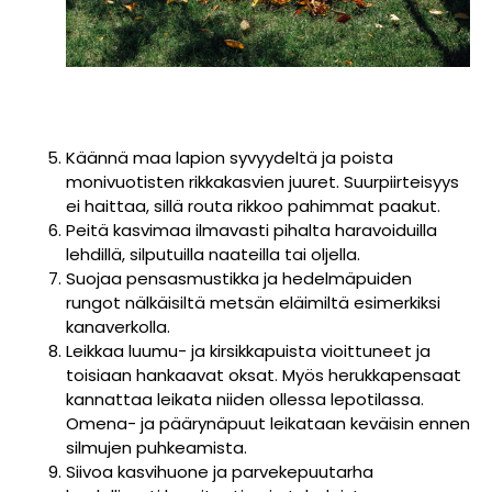
Käännä maa lapion syvyydeltä ja poista
monivuotisten rikkakasvien juuret. Suurpiirteisyys
ei haittaa, sillä routa rikkoo pahimmat paakut.
Peitä kasvimaa ilmavasti pihalta haravoiduilla
lehdillä, silputuilla naateilla tai oljella.
Suojaa pensasmustikka ja hedelmäpuiden
rungot nälkäisiltä metsän eläimiltä esimerkiksi
kanaverkolla.
Leikkaa luumu- ja kirsikkapuista vioittuneet ja
toisiaan hankaavat oksat. Myös herukkapensaat
kannattaa leikata niiden ollessa lepotilassa.
Omena- ja päärynäpuut leikataan keväisin ennen
silmujen puhkeamista.
Siivoa kasvihuone ja parvekepuutarha