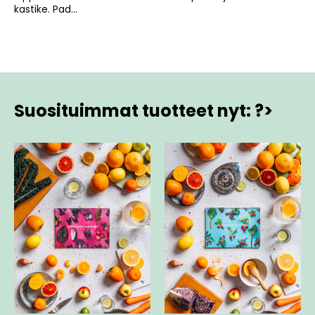
kastike. Pad...
Suosituimmat tuotteet nyt: ?>