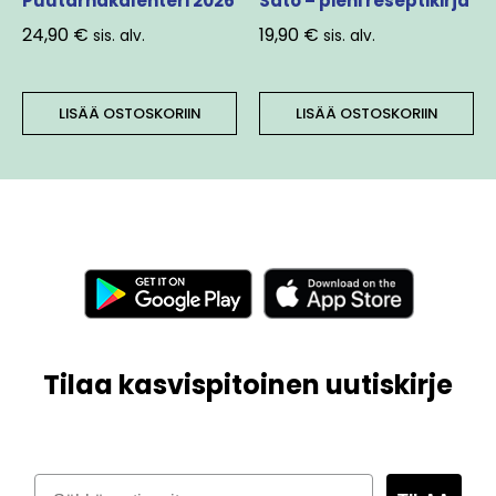
Puutarhakalenteri 2026
Sato – pieni reseptikirja
24,90
€
19,90
€
sis. alv.
sis. alv.
LISÄÄ OSTOSKORIIN
LISÄÄ OSTOSKORIIN
Tilaa kasvispitoinen uutiskirje