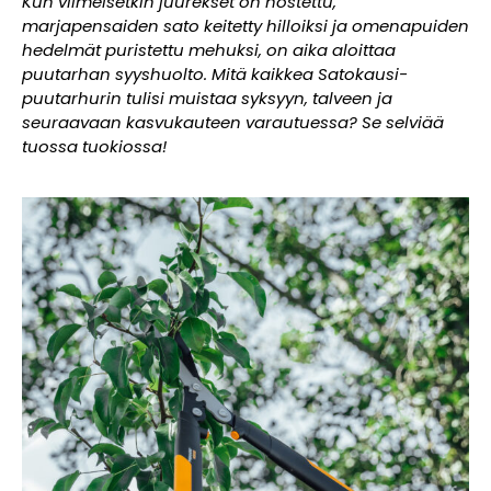
Kun viimeisetkin juurekset on nostettu,
marjapensaiden sato keitetty hilloiksi ja omenapuiden
hedelmät puristettu mehuksi, on aika aloittaa
puutarhan syyshuolto. Mitä kaikkea Satokausi-
puutarhurin tulisi muistaa syksyyn, talveen ja
seuraavaan kasvukauteen varautuessa? Se selviää
tuossa tuokiossa!