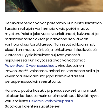
Herukkapensaat voivat paremmin, kun niistä leikataan
tasaisin väliajoin vanhempia oksia poikki maata
myöten. Poista joka vuosi vaurioituneet, kuivuneet ja
maanmyötäiset oksat ja harvenna sen jälkeen
vanhoja oksia tarvittaessa. Tunnistat iäkkäämmät
oksat tummasta väristä ja lohkeilevan hilseilevästä
kuoresta. Syysleikkaukset sujuvat yhdessä
hujauksessa, kun käytössä ovat vaivattomat
PowerGear X -pensassakset
. Ainutlaatuinen
PowerGear™
-voimamekanismi on vertaansa vailla ja
keventää leikkaamista jopa kolminkertaisesti
peruspensassaksiin verrattuna.
Haravat, puutarhasäkit ja pensassakset ynnä muut
jokaisen kotipuutarhurin unelmavälineet löydät hyvin
varustellusta
Fiskarsin verkkokaupasta
.
Satokausikalenteri suosittelee!