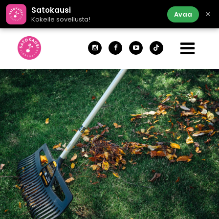
Satokausi
×
Avaa
Kokeile sovellusta!