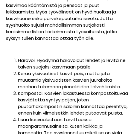
kasvimaa kääntämistä ja pensaat ja puut
leikkaamista. Myös työvälineet on hyvä huoltaa ja
kasvihuone sekä parvekepuutarha siivota. Jotta
syyshuolto sujuisi mahdollisimman sutjakasti,
keräsimme listan tärkeimmistä työvaiheista, jotka
syksyn tullen kannattaa ottaa työn alle.
Haravoi. Hyödynnä haravoidut lehdet ja levitä ne
talven suojaksi kasvimaan päälle.
Kerää yksivuotiset kasvit pois, mutta jätä
muutamia yksivuotisten kasvien juurakoita
maahan tukemaan pieneliöiden talvehtimista.
Kompostoi. Kasvien lakastuessa kompostoituvaa
kasvijätettä syntyy paljon, joten
puutarhakompostin saloihin kannattaa perehtyä,
ennen kuin viimeisetkin lehdet putoavat puista.
Lisää kasvualustaan tarvittaessa
maanparannusaineita, kuten kalkkia ja
kompostia. Tee syyslannoitus mikäli se on vielä