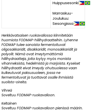
Huippusesonki
Marraskuu-
Joulukuu:
Sesongissa
Herkkävatsaisen ruokavaliossa kiinnitetään
huomiota FODMAP-hiilihydraatteihin. Lyhenne
FODMAP tulee sanoista fermentoituvat
oligosakkaridit, disakkaridit, monosakkaridit ja
polyolit. Nämä ovat imeytymättömiä
hiilihydraatteja, joita loytyy myös monista
vihanneksista, hedelmistä ja marjoista. Kyseiset
hiilihydraatit eivat imeydy ohutsuolessa vaan
kulkeutuvat paksusuoleen, jossa ne
fermentoituvat ja tuottavat osalle ihmisistä
suolisto-oireita.
Vihreä
Soveltuu FODMAP-ruokavalioon.
Keltainen
Soveltuu FODMAP-ruokavalioon pienissä määrin.