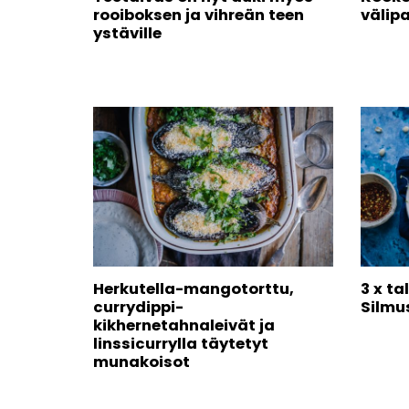
rooiboksen ja vihreän teen
välipa
ystäville
Herkutella-mangotorttu,
3 x t
currydippi-
Silmu
kikhernetahnaleivät ja
linssicurrylla täytetyt
munakoisot