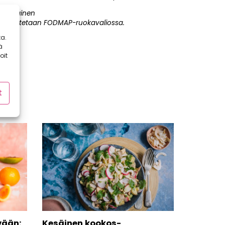
Punainen
Rajoitetaan FODMAP-ruokavaliossa.
a.
ä
oit
t
vään:
Kesäinen kookos-