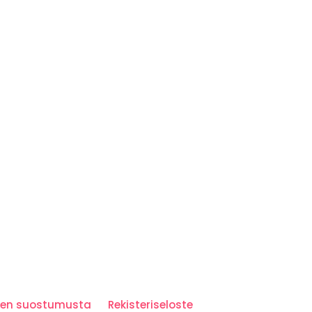
iden suostumusta
Rekisteriseloste