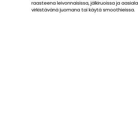
raasteena leivonnaisissa, jälkiruoissa ja aasial
virkistävänä juomana tai käytä smoothieissa.