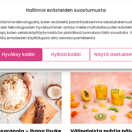
Hallinnoi evästeiden suostumusta
ytämme teknologioita, kuten evästeitä parantaaksemme selailukokemust
iden teknologioiden hyväksyminen antaa meille mahdollisuuden käsitell
toja, kuten selailukäyttäytymistä tai yksilöllisiä tunnuksia tällä sivustolla. V
lita evästeiden käyttölupaa alla olevista painikkeista.
Hyväksy kaikki
Hylkää kaikki
Näytä asetukse
sgranola – ihana lisuke
Välipaloista puhtia päi