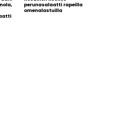
nola,
perunasalaatti rapeilla
omenalastuilla
aatti