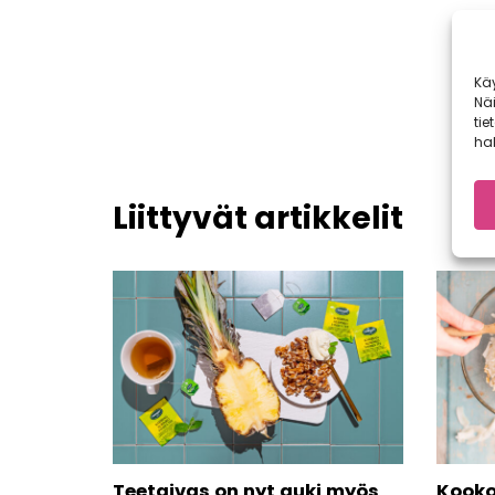
Kä
Nä
tie
hal
Liittyvät artikkelit
Teetaivas on nyt auki myös
Kooko