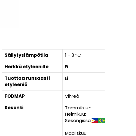
Säilytyslämpötila
1 - 3 °C
Herkkä etyleenille
Ei
Tuottaa runsaasti
Ei
etyleeniä
FODMAP
Vihreä
Sesonki
Tammikuu-
Helmikuu:
Sesongissa
Maaliskuu: