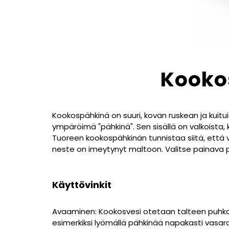
Kooko
Kookospähkinä on suuri, kovan ruskean ja kui
ympäröimä "pähkinä". Sen sisällä on valkoista
Tuoreen kookospähkinän tunnistaa siitä, että 
neste on imeytynyt maltoon. Valitse painava pä
Käyttövinkit
Avaaminen: Kookosvesi otetaan talteen puhka
esimerkiksi lyömällä pähkinää napakasti vasara