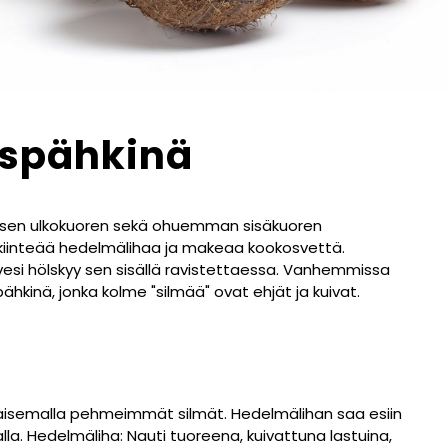
spähkinä
tuisen ulkokuoren sekä ohuemman sisäkuoren
, kiinteää hedelmälihaa ja makeaa kookosvettä.
vesi hölskyy sen sisällä ravistettaessa. Vanhemmissa
hkinä, jonka kolme "silmää" ovat ehjät ja kuivat.
isemalla pehmeimmät silmät. Hedelmälihan saa esiin
lla. Hedelmäliha: Nauti tuoreena, kuivattuna lastuina,