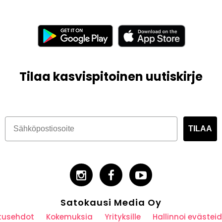
Tilaa kasvispitoinen uutiskirje
TILAA
Satokausi Media Oy
utusehdot
Kokemuksia
Yrityksille
Hallinnoi eväste