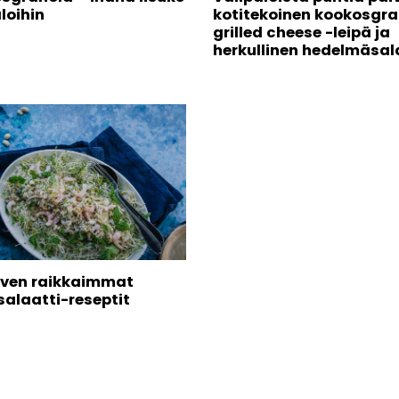
loihin
kotitekoinen kookosgra
grilled cheese -leipä ja
herkullinen hedelmäsal
alven raikkaimmat
salaatti-reseptit