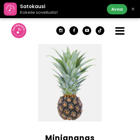
Satokausi
×
Avaa
Kokeile sovellusta!
Miniananas