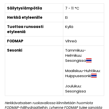
Säilytyslämpötila
7 - 11 °C
Herkkä etyleenille
Ei
Tuottaa runsaasti
Kyllä
etyleeniä
FODMAP
Vihreä
Sesonki
Tammikuu-
Helmikuu:
Sesongissa
Maaliskuu-Huhtikuu:
Huippusesonki
Joulukuu:
Sesongissa
Herkkävatsaisen ruokavaliossa kiinnitetään huomiota
FODMAP-hiilihydraatteihin. Lyhenne FODMAP tulee sanoista