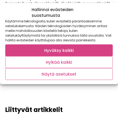
fermentoituvat oligosakkaridit, disakkaridit, monosakkaridit
ja polyolit. Nämä ovat imeytymättömiä hiilihydraatteja, joita
Hallinnoi evästeiden
loytyy myös monista vihanneksista, hedelmistä ja
suostumusta
marjoista. Kyseiset hiilihydraatit eivat imeydy ohutsuolessa
Käytämme teknologioita, kuten evästeitä parantaaksemme
vaan kulkeutuvat paksusuoleen, jossa ne fermentoituvat ja
selailukokemusta. Näiden teknologioiden hyväksyminen antaa
tuottavat osalle ihmisistä suolisto-oireita.
meille mahdollisuuden käsitellä tietoja, kuten
selailukäyttäytymistä tai yksilöllisiä tunnuksia tällä sivustolla. Voit
Vihreä
hallita evästeiden käyttölupaa alla olevista painikkeista.
Soveltuu FODMAP-ruokavalioon.
Hyväksy kaikki
Keltainen
Soveltuu FODMAP-ruokavalioon pienissä määrin.
Hylkää kaikki
Punainen
Rajoitetaan FODMAP-ruokavaliossa.
Näytä asetukset
Liittyvät artikkelit