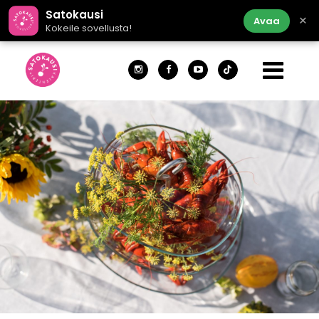
Satokausi
×
Avaa
Kokeile sovellusta!