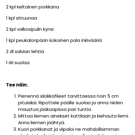
2 kpl keltainen porkkana
1 kpl sitruunaa
2 kpl valkosipulin kynsi
1 kpl peukalonpään kokoinen pala inkivääriä
2 dl salvian lehtiä
1 rkl suolaa
Tee näin:
Pienennä silakkafileet tarvittaessa noin 5 cm
pituisiksi. Ripottele päälle suolaa ja anna niiden
maustua jääkaapissa pari tuntia.
Mittaa liemen ainekset kattilaan ja kiehauta liemi.
Anna liemen jäähtyä.
Kuori porkkanat ja viipaloi ne mahdollisimman