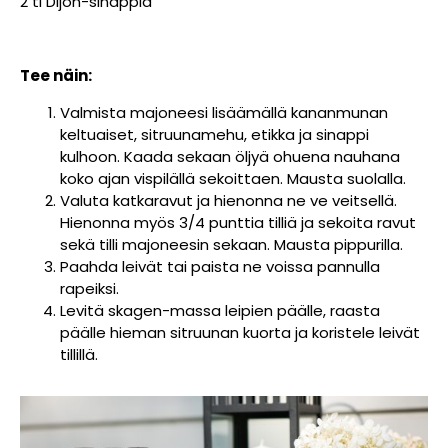
2 tl Dijon-sinappia
Tee näin:
Valmista majoneesi lisäämällä kananmunan
keltuaiset, sitruunamehu, etikka ja sinappi
kulhoon. Kaada sekaan öljyä ohuena nauhana
koko ajan vispilällä sekoittaen. Mausta suolalla.
Valuta katkaravut ja hienonna ne ve veitsellä.
Hienonna myös 3/4 punttia tilliä ja sekoita ravut
sekä tilli majoneesin sekaan. Mausta pippurilla.
Paahda leivät tai paista ne voissa pannulla
rapeiksi.
Levitä skagen-massa leipien päälle, raasta
päälle hieman sitruunan kuorta ja koristele leivät
tillillä.