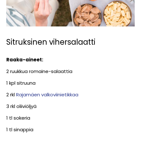
Sitruksinen vihersalaatti
Raaka-aineet:
2 ruukkua romaine-salaattia
1 kpl sitruuna
2 rkl
Rajamäen valkoviinietikkaa
3 rkl oliiviöljyä
1 tl sokeria
1 tl sinappia