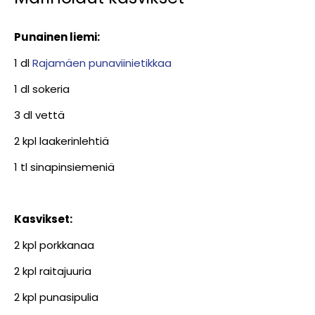
Punainen liemi:
1 dl
Rajamäen punaviinietikkaa
1 dl sokeria
3 dl vettä
2 kpl laakerinlehtiä
1 tl sinapinsiemeniä
Kasvikset:
2 kpl porkkanaa
2 kpl raitajuuria
2 kpl punasipulia