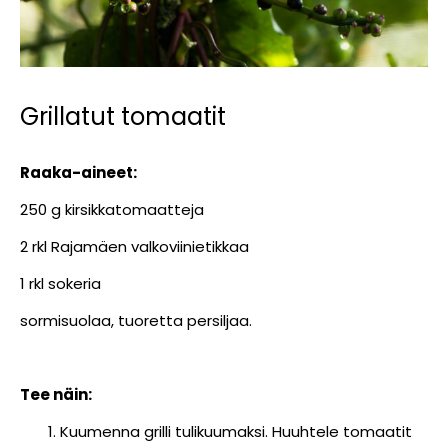
Grillatut tomaatit
Raaka-aineet:
250 g kirsikkatomaatteja
2 rkl Rajamäen valkoviinietikkaa
1 rkl sokeria
sormisuolaa, tuoretta persiljaa.
Tee näin:
Kuumenna grilli tulikuumaksi. Huuhtele tomaatit