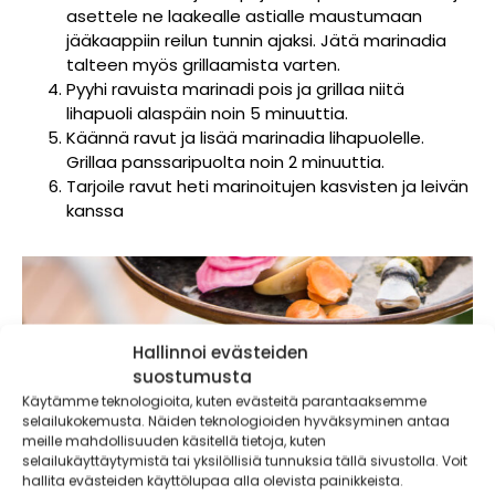
asettele ne laakealle astialle maustumaan
jääkaappiin reilun tunnin ajaksi. Jätä marinadia
talteen myös grillaamista varten.
Pyyhi ravuista marinadi pois ja grillaa niitä
lihapuoli alaspäin noin 5 minuuttia.
Käännä ravut ja lisää marinadia lihapuolelle.
Grillaa panssaripuolta noin 2 minuuttia.
Tarjoile ravut heti marinoitujen kasvisten ja leivän
kanssa
Hallinnoi evästeiden
suostumusta
Käytämme teknologioita, kuten evästeitä parantaaksemme
selailukokemusta. Näiden teknologioiden hyväksyminen antaa
meille mahdollisuuden käsitellä tietoja, kuten
selailukäyttäytymistä tai yksilöllisiä tunnuksia tällä sivustolla. Voit
hallita evästeiden käyttölupaa alla olevista painikkeista.