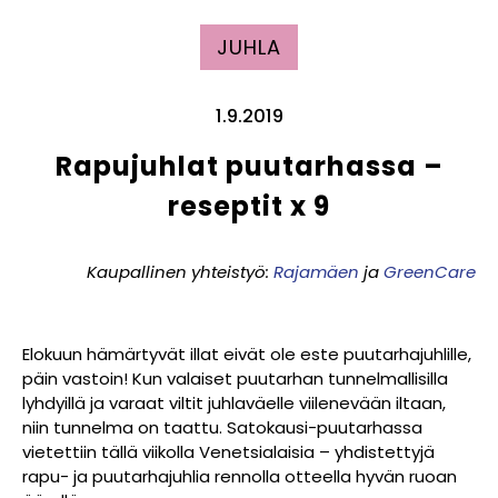
JUHLA
1.9.2019
Rapujuhlat puutarhassa –
reseptit x 9
Kaupallinen yhteistyö:
Rajamäen
ja
GreenCare
Elokuun hämärtyvät illat eivät ole este puutarhajuhlille,
päin vastoin! Kun valaiset puutarhan tunnelmallisilla
lyhdyillä ja varaat viltit juhlaväelle viilenevään iltaan,
niin tunnelma on taattu. Satokausi-puutarhassa
vietettiin tällä viikolla Venetsialaisia – yhdistettyjä
rapu- ja puutarhajuhlia rennolla otteella hyvän ruoan