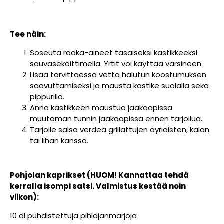
Tee näin:
Soseuta raaka-aineet tasaiseksi kastikkeeksi
sauvasekoittimella. Yrtit voi käyttää varsineen.
Lisää tarvittaessa vettä halutun koostumuksen
saavuttamiseksi ja mausta kastike suolalla sekä
pippurilla.
Anna kastikkeen maustua jääkaapissa
muutaman tunnin jääkaapissa ennen tarjoilua.
Tarjoile salsa verdeä grillattujen äyriäisten, kalan
tai lihan kanssa.
Pohjolan kaprikset (HUOM! Kannattaa tehdä
kerralla isompi satsi. Valmistus kestää noin
viikon):
10 dl puhdistettuja pihlajanmarjoja