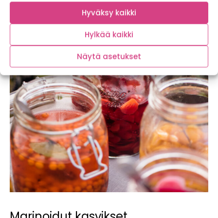
Hyväksy kaikki
Hylkää kaikki
Näytä asetukset
Marinoidut kasvikset