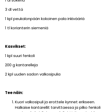
1 dl sokeria
3 dl vettä
1 kpl peukalonpään kokoinen pala inkivääriä
1 tl korianterin siemeniä
Kasvikset:
1 kpl suuri fenkoli
200 g kantarelleja
2 kpl uuden sadon valkosipulia
Tee näin:
Kuori valkosipuli ja erottele kynnet erikseen.
Halkaise kantarellit tarvittaessa ja pilko fenkoli