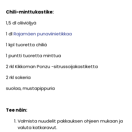
Chili-minttukastike:
1,5 dl oliiviöljyä
1 dl
Rajamäen punaviinietikkaa
1 kpl tuoretta chiliä
1 puntti tuoretta minttua
2 rkl Kikkoman Ponzu -sitrussoijakastiketta
2 rkl sokeria
suolaa, mustapippuria
Tee näin:
Valmista nuudelit pakkauksen ohjeen mukaan ja
valuta katkaravut.