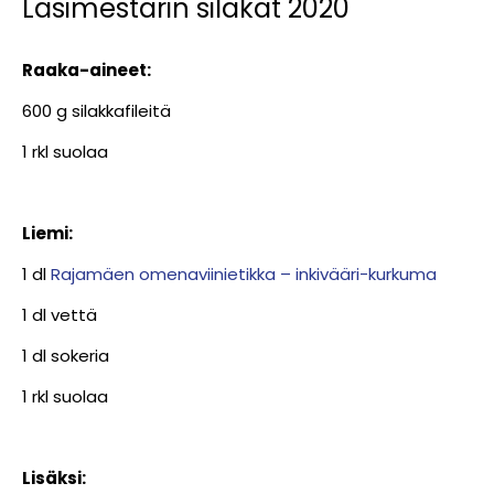
Lasimestarin silakat 2020
Raaka-aineet:
600 g silakkafileitä
1 rkl suolaa
Liemi:
1 dl
Rajamäen omenaviinietikka – inkivääri-kurkuma
1 dl vettä
1 dl sokeria
1 rkl suolaa
Lisäksi: