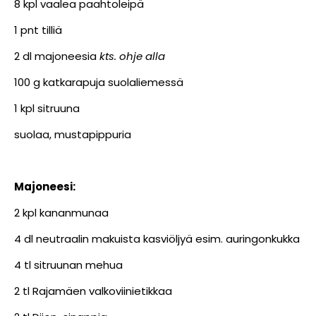
8 kpl vaalea paahtoleipä
1 pnt tilliä
2 dl majoneesia
kts. ohje alla
100 g katkarapuja suolaliemessä
1 kpl sitruuna
suolaa, mustapippuria
Majoneesi:
2 kpl kananmunaa
4 dl neutraalin makuista kasviöljyä esim. auringonkukka
4 tl sitruunan mehua
2 tl Rajamäen valkoviinietikkaa