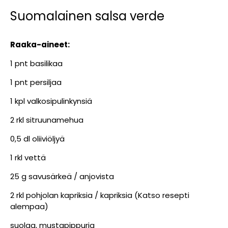
Suomalainen salsa verde
Raaka-aineet:
1 pnt basilikaa
1 pnt persiljaa
1 kpl valkosipulinkynsiä
2 rkl sitruunamehua
0,5 dl oliiviöljyä
1 rkl vettä
25 g savusärkeä / anjovista
2 rkl pohjolan kapriksia / kapriksia (Katso resepti
alempaa)
suolaa, mustapippuria