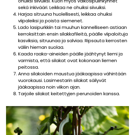
ohuiksi siivuiksi. Kuori myös valkosipulinkynnet
sekä inkivääri. Leikkaa ne ohuiksi siivuiksi.
Harjaa sitruuna huolellisesti, leikkaa ohuiksi
viipaleiksi ja poista siemenet.
Lado lasipurkkiin tai muuhun kannelliseen astiaan
kerroksittain ensin silakkafileitä, päälle viipaloituja
kasviksia, sitruunaa ja salviaa. Ripsauta kerrosten
väliin hieman suolaa.
Kaada raaka-aineiden päälle jäähtynyt liemi ja
varmista, että silakat ovat kokonaan liemen
peitossa.
Anna silakoiden maustua jääkaapissa vähintään
vuorokausi. Lasimestarin silakat säilyvät
jääkaapissa noin viikon ajan.
Tarjoile silakat keitettyjen perunoiden kanssa.