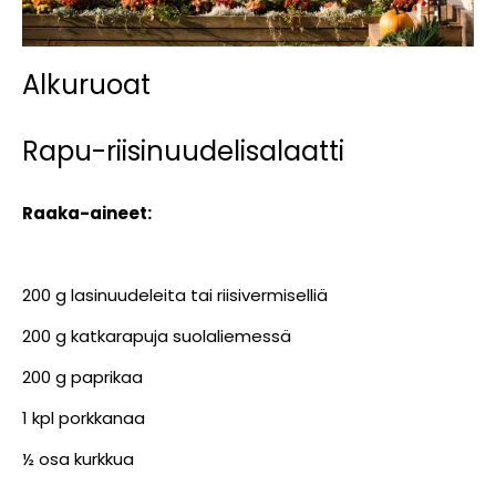
Alkuruoat
Rapu-riisinuudelisalaatti
Raaka-aineet:
200 g lasinuudeleita tai riisivermiselliä
200 g katkarapuja suolaliemessä
200 g paprikaa
1 kpl porkkanaa
½ osa kurkkua