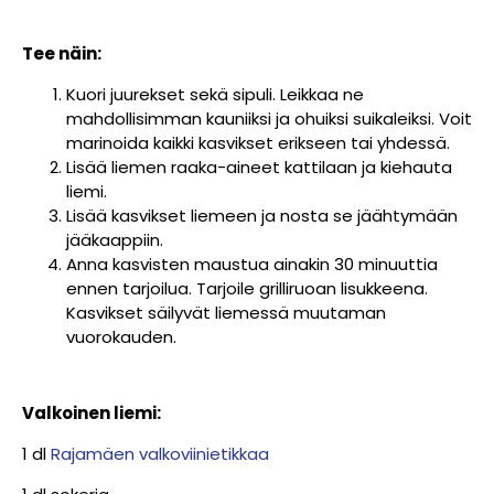
Tee näin:
Kuori juurekset sekä sipuli. Leikkaa ne
mahdollisimman kauniiksi ja ohuiksi suikaleiksi. Voit
marinoida kaikki kasvikset erikseen tai yhdessä.
Lisää liemen raaka-aineet kattilaan ja kiehauta
liemi.
Lisää kasvikset liemeen ja nosta se jäähtymään
jääkaappiin.
Anna kasvisten maustua ainakin 30 minuuttia
ennen tarjoilua. Tarjoile grilliruoan lisukkeena.
Kasvikset säilyvät liemessä muutaman
vuorokauden.
Valkoinen liemi:
1 dl
Rajamäen valkoviinietikkaa