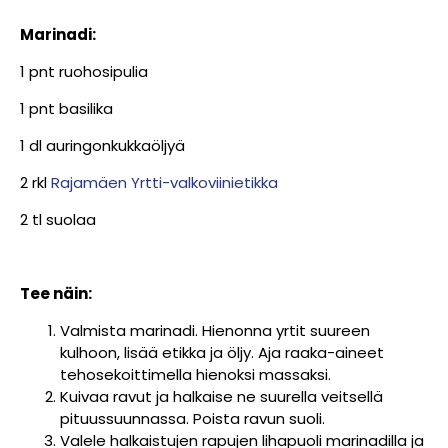
Marinadi:
1 pnt ruohosipulia
1 pnt basilika
1 dl auringonkukkaöljyä
2 rkl
Rajamäen Yrtti-valkoviinietikka
2 tl suolaa
Tee näin:
Valmista marinadi. Hienonna yrtit suureen
kulhoon, lisää etikka ja öljy. Aja raaka-aineet
tehosekoittimella hienoksi massaksi.
Kuivaa ravut ja halkaise ne suurella veitsellä
pituussuunnassa. Poista ravun suoli.
Valele halkaistujen rapujen lihapuoli marinadilla ja