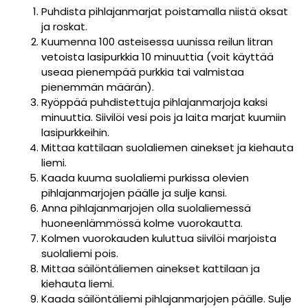
Puhdista pihlajanmarjat poistamalla niistä oksat
ja roskat.
Kuumenna 100 asteisessa uunissa reilun litran
vetoista lasipurkkia 10 minuuttia (voit käyttää
useaa pienempää purkkia tai valmistaa
pienemmän määrän).
Ryöppää puhdistettuja pihlajanmarjoja kaksi
minuuttia. Siivilöi vesi pois ja laita marjat kuumiin
lasipurkkeihin.
Mittaa kattilaan suolaliemen ainekset ja kiehauta
liemi.
Kaada kuuma suolaliemi purkissa olevien
pihlajanmarjojen päälle ja sulje kansi.
Anna pihlajanmarjojen olla suolaliemessä
huoneenlämmössä kolme vuorokautta.
Kolmen vuorokauden kuluttua siivilöi marjoista
suolaliemi pois.
Mittaa säilöntäliemen ainekset kattilaan ja
kiehauta liemi.
Kaada säilöntäliemi pihlajanmarjojen päälle. Sulje