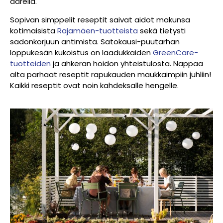
äärellä.
Sopivan simppelit reseptit saivat aidot makunsa
kotimaisista
Rajamäen-tuotteista
sekä tietysti
sadonkorjuun antimista. Satokausi-puutarhan
loppukesän kukoistus on laadukkaiden
GreenCare-
tuotteiden
ja ahkeran hoidon yhteistulosta. Nappaa
alta parhaat reseptit rapukauden maukkaimpiin juhliin!
Kaikki reseptit ovat noin kahdeksalle hengelle.