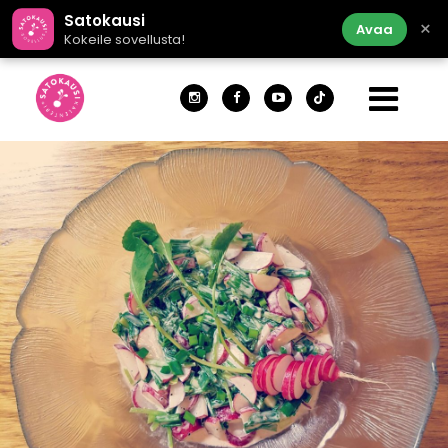
Satokausi
×
Avaa
Kokeile sovellusta!