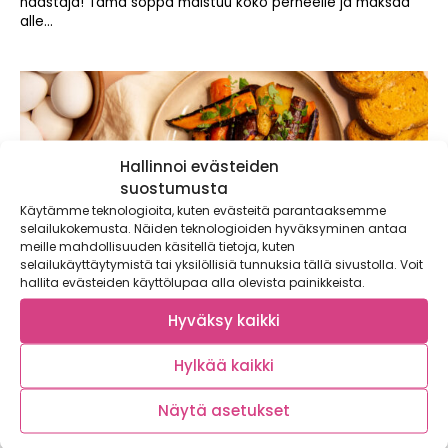
haastaja! Tämä soppa maistuu koko perheelle ja maksaa
alle...
Hallinnoi evästeiden
suostumusta
Käytämme teknologioita, kuten evästeitä parantaaksemme
selailukokemusta. Näiden teknologioiden hyväksyminen antaa
meille mahdollisuuden käsitellä tietoja, kuten
selailukäyttäytymistä tai yksilöllisiä tunnuksia tällä sivustolla. Voit
hallita evästeiden käyttölupaa alla olevista painikkeista.
Hyväksy kaikki
Hylkää kaikki
Turkkilaiset uppomunat ja paahdetut
väriporkkanat
Näytä asetukset
Jogurtin ja maustetun voisulan kanssa tarjoiltavat
taivaalliset turkkilaiset uppomunat ja paahdetut