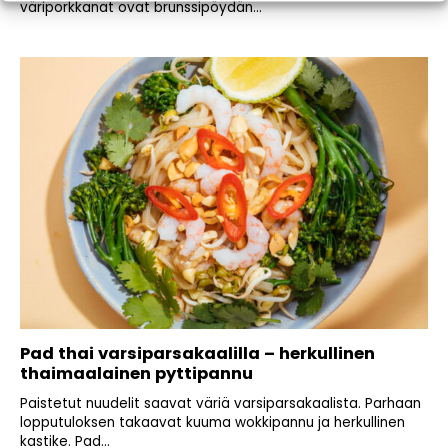
väriporkkanat ovat brunssipöydän...
Pad thai varsiparsakaalilla – herkullinen
thaimaalainen pyttipannu
Paistetut nuudelit saavat väriä varsiparsakaalista. Parhaan
lopputuloksen takaavat kuuma wokkipannu ja herkullinen
kastike. Pad...