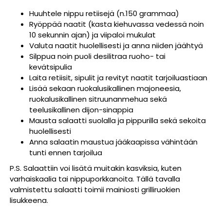
Huuhtele nippu retiisejä (n.150 grammaa)
Ryöppää naatit (kasta kiehuvassa vedessä noin
10 sekunnin ajan) ja viipaloi mukulat
Valuta naatit huolellisesti ja anna niiden jäähtyä
Silppua noin puoli desilitraa ruoho- tai
kevätsipulia
Laita retiisit, sipulit ja revityt naatit tarjoiluastiaan
Lisää sekaan ruokalusikallinen majoneesia,
ruokalusikallinen sitruunanmehua sekä
teelusikallinen dijon-sinappia
Mausta salaatti suolalla ja pippurilla sekä sekoita
huolellisesti
Anna salaatin maustua jääkaapissa vähintään
tunti ennen tarjoilua
P.S. Salaattiin voi lisätä muitakin kasviksia, kuten
varhaiskaalia tai nippuporkkanoita. Tällä tavalla
valmistettu salaatti toimii mainiosti grilliruokien
lisukkeena.