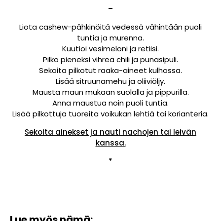
–
Liota cashew-pähkinöitä vedessä vähintään puoli
tuntia ja murenna.
Kuutioi vesimeloni ja retiisi.
Pilko pieneksi vihreä chili ja punasipuli.
Sekoita pilkotut raaka-aineet kulhossa.
Lisää sitruunamehu ja oliiviöljy.
Mausta maun mukaan suolalla ja pippurilla.
Anna maustua noin puoli tuntia.
Lisää pilkottuja tuoreita voikukan lehtiä tai korianteria.
Sekoita ainekset ja nauti nachojen tai leivän
kanssa.
*
Lue myös nämä: