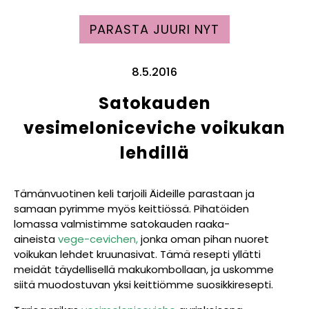
PARASTA JUURI NYT
8.5.2016
Satokauden
vesimeloniceviche voikukan
lehdillä
Tämänvuotinen keli tarjoili Äideille parastaan ja
samaan pyrimme myös keittiössä. Pihatöiden
lomassa valmistimme satokauden raaka-
aineista
vege-cevichen,
jonka oman
pihan nuoret
voikukan lehdet kruunasivat. Tämä resepti yllätti
meidät täydellisellä makukombollaan, ja uskomme
siitä muodostuvan yksi keittiömme suosikkiresepti.