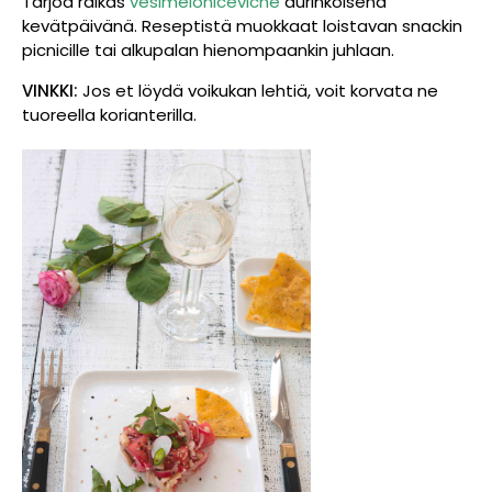
Tarjoa raikas
vesimeloniceviche
aurinkoisena
kevätpäivänä. Reseptistä muokkaat loistavan snackin
picnicille tai alkupalan hienompaankin juhlaan.
VINKKI:
Jos et löydä voikukan lehtiä, voit korvata ne
tuoreella korianterilla.