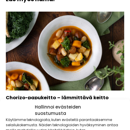
Chorizo-papukeitto – lämmittävä keitto
viileisiin iltoihin
Hallinnoi evästeiden
Lämmittävä chorizo-papukeitto on perinteisen nakkikeiton
suostumusta
haastaja! Tämä soppa maistuu koko perheelle ja maksaa
Käytämme teknologioita, kuten evästeitä parantaaksemme
alle...
selailukokemusta. Näiden teknologioiden hyväksyminen antaa
meille mahdollisuuden käsitellä tietoja, kuten