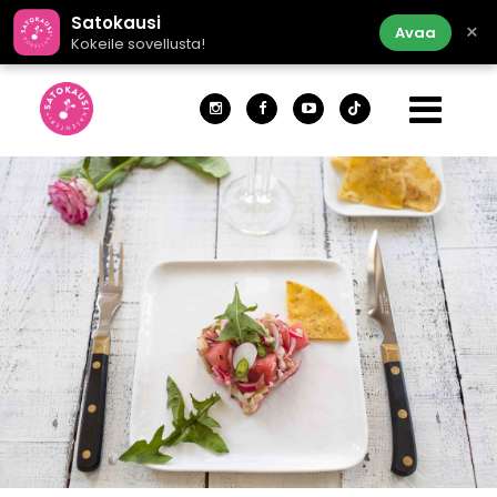
Satokausi
×
Avaa
Kokeile sovellusta!