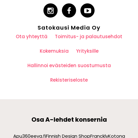
Satokausi Media Oy
Ota yhteyttä
Toimitus- ja palautusehdot
Kokemuksia
Yrityksille
Hallinnoi evästeiden suostumusta
Rekisteriseloste
Osa A-lehdet konsernia
Apu360
eeva.fi
Finnish Design Shop
Franckly
Kotona