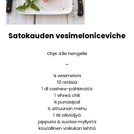
Satokauden vesimeloniceviche
Ohje 4:lle hengelle
–
¼ vesimeloni
10 retiisiä
1 dl cashew-pähkinöitä
1 vihreä chili
¼ punasipuli
½ sitruunan mehu
1 rkl oliiviöljyä
pippuria & suolaa myllystä
kourallinen voikukan lehtiä