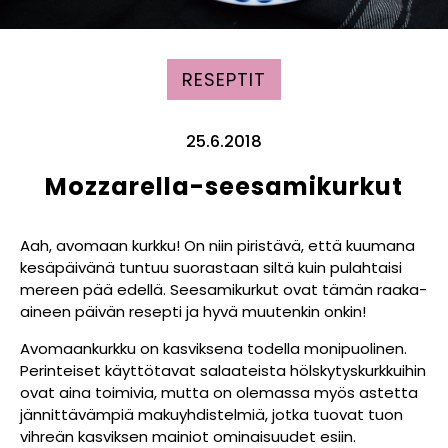
RESEPTIT
25.6.2018
Mozzarella-seesamikurkut
Aah, avomaan kurkku! On niin piristävä, että kuumana
kesäpäivänä tuntuu suorastaan siltä kuin pulahtaisi
mereen pää edellä. Seesamikurkut ovat tämän raaka-
aineen päivän resepti ja hyvä muutenkin onkin!
Avomaankurkku on kasviksena todella monipuolinen.
Perinteiset käyttötavat salaateista hölskytyskurkkuihin
ovat aina toimivia, mutta on olemassa myös astetta
jännittävämpiä makuyhdistelmiä, jotka tuovat tuon
vihreän kasviksen mainiot ominaisuudet esiin.