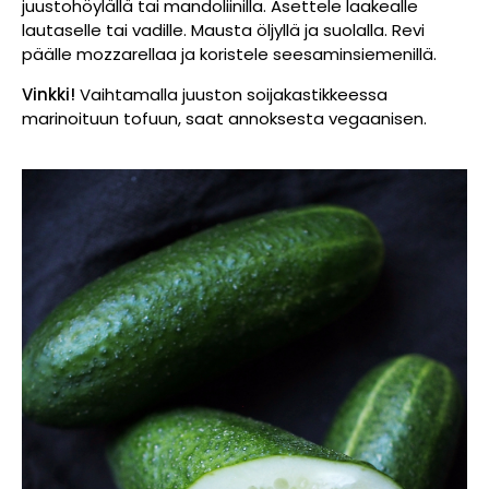
juustohöylällä tai mandoliinilla. Asettele laakealle
lautaselle tai vadille. Mausta öljyllä ja suolalla. Revi
päälle mozzarellaa ja koristele seesaminsiemenillä.
Vinkki!
Vaihtamalla juuston soijakastikkeessa
marinoituun tofuun, saat annoksesta vegaanisen.