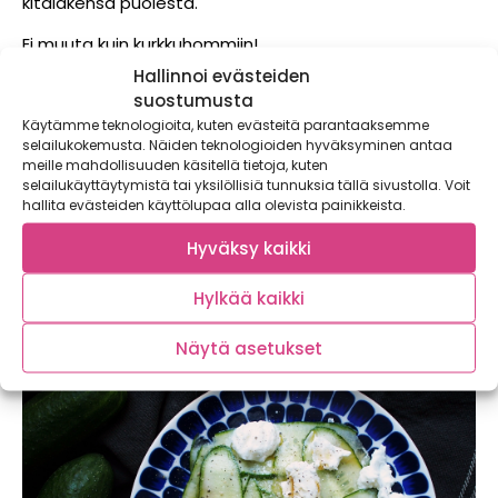
kitalakensa puolesta.
Ei muuta kuin kurkkuhommiin!
Hallinnoi evästeiden
***
suostumusta
Lue myös edelliset Satokausikalenterin reseptit!
Käytämme teknologioita, kuten evästeitä parantaaksemme
selailukokemusta. Näiden teknologioiden hyväksyminen antaa
meille mahdollisuuden käsitellä tietoja, kuten
Raparperislaw
selailukäyttäytymistä tai yksilöllisiä tunnuksia tällä sivustolla. Voit
hallita evästeiden käyttölupaa alla olevista painikkeista.
Kolmen raaka-aineen kesäpirtelö
Hyväksy kaikki
Vesimelonisalsa
Seuraa Satokausikalenteria myös
Facebookissa
ja
Hylkää kaikki
Instagramissa
!
Näytä asetukset