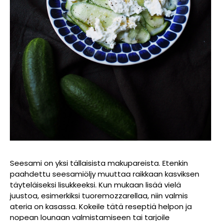
Seesami on yksi tällaisista makupareista. Etenkin
paahdettu seesamiöljy muuttaa raikkaan kasviksen
täyteläiseksi lisukkeeksi. Kun mukaan lisää vielä
juustoa, esimerkiksi tuoremozzarellaa, niin valmis
ateria on kasassa. Kokeile tätä reseptiä helpon ja
nopean lounaan valmistamiseen tai tarjoile