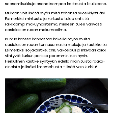
seesamikurkkuja osana isompaa kattausta lisukkeena.
Mukaan voit lisätä myös mitä tahansa suosikkiyrttiäsi.
Esimerkiksi mintusta ja kurkusta tulee entistä
raikkaampi makuyhdistelmä, mieleen tulee vahvasti
aasialaisen ruoan makumaailma.
Kurkun kanssa kannattaa kokeilla myös muita
aasialaisen ruoan tunnusomaisia makuja ja kastikkeita.
Esimerkiksi soijakastike, chili, valkosipuli ja inkivääri kaikki
viihtyvät kurkun parissa paremmin kuin hyvin.
Herkullinen kastike syntyykin edellä mainituista raaka-
aineista ja lisäksi limemehusta – lisää vain kurkku!