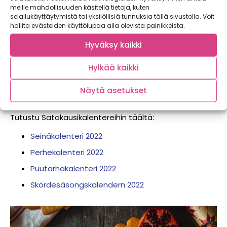
meille mahdollisuuden käsitellä tietoja, kuten
purppurabataatit, mutta halutessaan raaka-aineena
selailukäyttäytymistä tai yksilöllisiä tunnuksia tällä sivustolla. Voit
toimii myös perinteisempi oranssi bataatti.
hallita evästeiden käyttölupaa alla olevista painikkeista.
Hyväksy kaikki
Vuoden 2022 Satokausikalenterit ovat
Hylkää kaikki
tilattavissa ilmaisella kotiinkuljetuksella
20.12. klo 23:59 asti. Hyödynnä myös
verkkokaupan määräalennukset.
Näytä asetukset
Tutustu Satokausikalentereihin täältä:
Seinäkalenteri 2022
Perhekalenteri 2022
Puutarhakalenteri 2022
Skördesäsongskalendern 2022