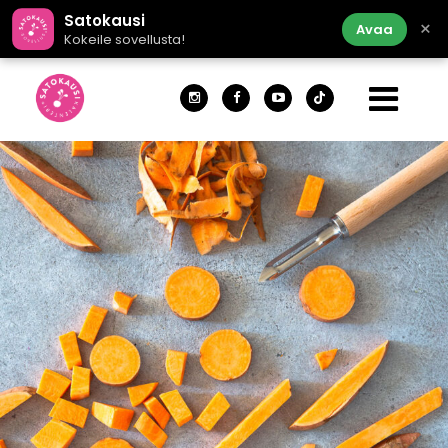
Satokausi
×
Avaa
Kokeile sovellusta!