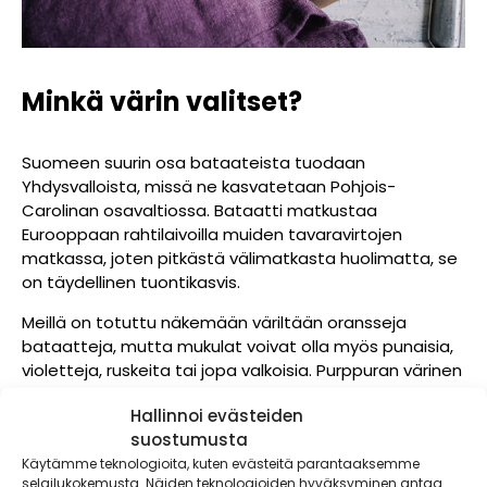
Minkä värin valitset?
Suomeen suurin osa bataateista tuodaan
Yhdysvalloista, missä ne kasvatetaan Pohjois-
Carolinan osavaltiossa. Bataatti matkustaa
Eurooppaan rahtilaivoilla muiden tavaravirtojen
matkassa, joten pitkästä välimatkasta huolimatta, se
on täydellinen tuontikasvis.
Meillä on totuttu näkemään väriltään oransseja
bataatteja, mutta mukulat voivat olla myös punaisia,
violetteja, ruskeita tai jopa valkoisia. Purppuran värinen
lajike sisältää tuplasti enemmän kuitua perunaan
Hallinnoi evästeiden
verrattuna sekä selvästi suuremman määrän
suostumusta
beetakaroteenia muihin väreihin nähden.
Käytämme teknologioita, kuten evästeitä parantaaksemme
Tässä täytettyjen
bataattien reseptissä
loistavat
selailukokemusta. Näiden teknologioiden hyväksyminen antaa