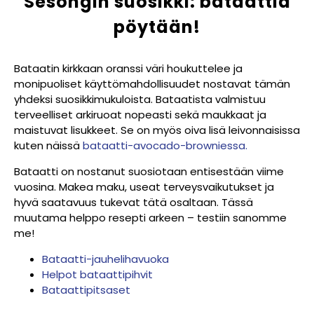
Sesongin suosikki: bataattia
pöytään!
Bataatin kirkkaan oranssi väri houkuttelee ja
monipuoliset käyttömahdollisuudet nostavat tämän
yhdeksi suosikkimukuloista. Bataatista valmistuu
terveelliset arkiruoat nopeasti sekä maukkaat ja
maistuvat lisukkeet. Se on myös oiva lisä leivonnaisissa
kuten näissä
bataatti-avocado-browniessa.
Bataatti on nostanut suosiotaan entisestään viime
vuosina. Makea maku, useat terveysvaikutukset ja
hyvä saatavuus tukevat tätä osaltaan.
Tässä
muutama helppo resepti arkeen – testiin sanomme
me!
Bataatti-jauhelihavuoka
Helpot bataattipihvit
Bataattipitsaset