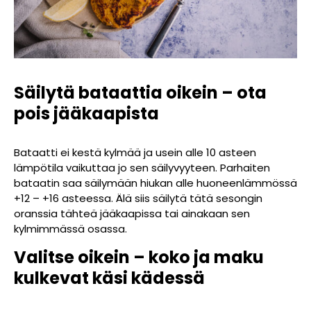
Säilytä bataattia oikein – ota
pois jääkaapista
Bataatti ei kestä kylmää ja usein alle 10 asteen
lämpötila vaikuttaa jo sen säilyvyyteen. Parhaiten
bataatin saa säilymään hiukan alle huoneenlämmössä
+12 – +16 asteessa. Älä siis säilytä tätä sesongin
oranssia tähteä jääkaapissa tai ainakaan sen
kylmimmässä osassa.
Valitse oikein – koko ja maku
kulkevat käsi kädessä