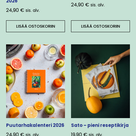
2026
24,90
€
sis. alv.
24,90
€
sis. alv.
LISÄÄ OSTOSKORIIN
LISÄÄ OSTOSKORIIN
Puutarhakalenteri 2026
Sato – pieni reseptikirja
24,90
€
19,90
€
sis. alv.
sis. alv.