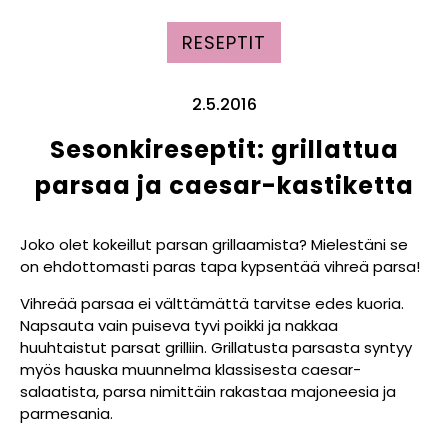
RESEPTIT
2.5.2016
Sesonkireseptit: grillattua
parsaa ja caesar-kastiketta
Joko olet kokeillut parsan grillaamista? Mielestäni se
on ehdottomasti paras tapa kypsentää vihreä parsa!
Vihreää parsaa ei välttämättä tarvitse edes kuoria.
Napsauta vain puiseva tyvi poikki ja nakkaa
huuhtaistut parsat grilliin. Grillatusta parsasta syntyy
myös hauska muunnelma klassisesta caesar-
salaatista, parsa nimittäin rakastaa majoneesia ja
parmesania.