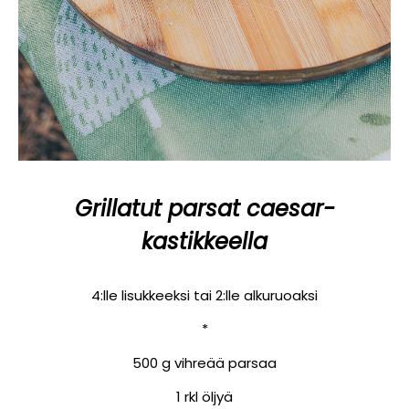
Grillatut parsat caesar-
kastikkeella
4:lle lisukkeeksi tai 2:lle alkuruoaksi
*
500 g vihreää parsaa
1 rkl öljyä