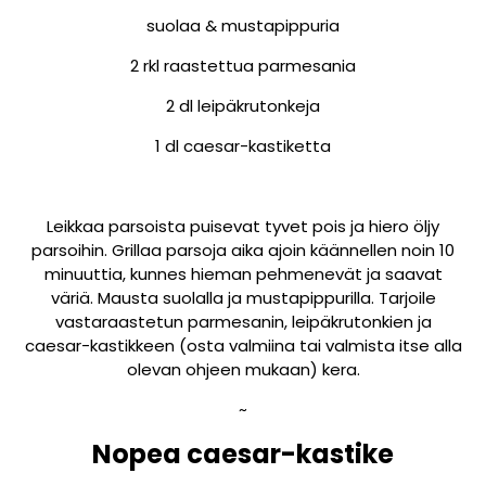
suolaa & mustapippuria
2 rkl raastettua parmesania
2 dl leipäkrutonkeja
1 dl caesar-kastiketta
Leikkaa parsoista puisevat tyvet pois ja hiero öljy
parsoihin. Grillaa parsoja aika ajoin käännellen noin 10
minuuttia, kunnes hieman pehmenevät ja saavat
väriä. Mausta suolalla ja mustapippurilla. Tarjoile
vastaraastetun parmesanin, leipäkrutonkien ja
caesar-kastikkeen (osta valmiina tai valmista itse alla
olevan ohjeen mukaan) kera.
~
Nopea caesar-kastike