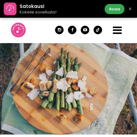
Satokausi
×
Avaa
Kokeile sovellusta!