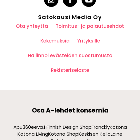
Satokausi Media Oy
Ota yhteyttä
Toimitus- ja palautusehdot
Kokemuksia
Yrityksille
Hallinnoi evästeiden suostumusta
Rekisteriseloste
Osa A-lehdet konsernia
Apu360
eeva.fi
Finnish Design Shop
Franckly
Kotona
Kotona Living
Kotona Shop
Keskisen Kello
Laine