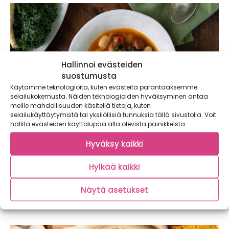
Hallinnoi evästeiden
suostumusta
Käytämme teknologioita, kuten evästeitä parantaaksemme
selailukokemusta. Näiden teknologioiden hyväksyminen antaa
meille mahdollisuuden käsitellä tietoja, kuten
selailukäyttäytymistä tai yksilöllisiä tunnuksia tällä sivustolla. Voit
hallita evästeiden käyttölupaa alla olevista painikkeista.
Hyväksy kaikki
Chorizo-papukeitto – lämmittävä keitto
viileisiin iltoihin
Hylkää kaikki
Lämmittävä chorizo-papukeitto on perinteisen nakkikeiton
Näytä asetukset
haastaja! Tämä soppa maistuu koko perheelle ja maksaa
alle...