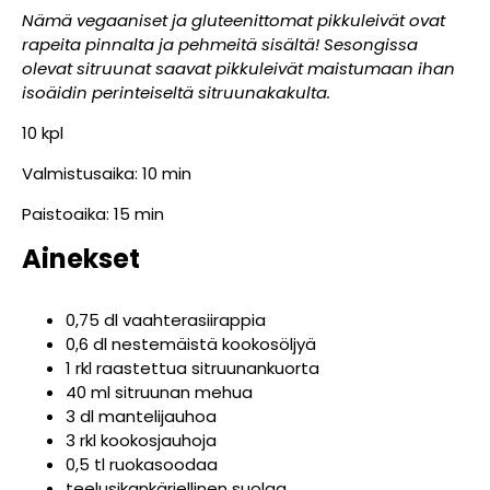
Nämä vegaaniset ja gluteenittomat pikkuleivät ovat
rapeita pinnalta ja pehmeitä sisältä! Sesongissa
olevat sitruunat saavat pikkuleivät maistumaan ihan
isoäidin perinteiseltä sitruunakakulta.
10 kpl
Valmistusaika: 10 min
Paistoaika: 15 min
Ainekset
0,75 dl vaahterasiirappia
0,6 dl nestemäistä kookosöljyä
1 rkl raastettua sitruunankuorta
40 ml sitruunan mehua
3 dl mantelijauhoa
3 rkl kookosjauhoja
0,5 tl ruokasoodaa
teelusikankärjellinen suolaa