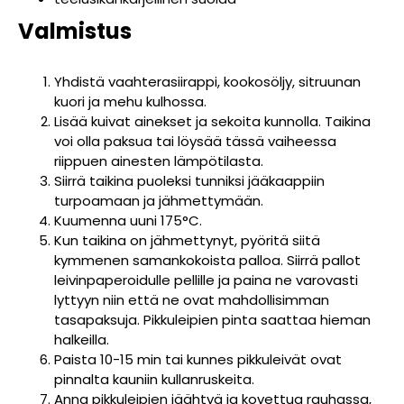
Valmistus
Yhdistä vaahterasiirappi, kookosöljy, sitruunan
kuori ja mehu kulhossa.
Lisää kuivat ainekset ja sekoita kunnolla. Taikina
voi olla paksua tai löysää tässä vaiheessa
riippuen ainesten lämpötilasta.
Siirrä taikina puoleksi tunniksi jääkaappiin
turpoamaan ja jähmettymään.
Kuumenna uuni 175°C.
Kun taikina on jähmettynyt, pyöritä siitä
kymmenen samankokoista palloa. Siirrä pallot
leivinpaperoidulle pellille ja paina ne varovasti
lyttyyn niin että ne ovat mahdollisimman
tasapaksuja. Pikkuleipien pinta saattaa hieman
halkeilla.
Paista 10-15 min tai kunnes pikkuleivät ovat
pinnalta kauniin kullanruskeita.
Anna pikkuleipien jäähtyä ja kovettua rauhassa,