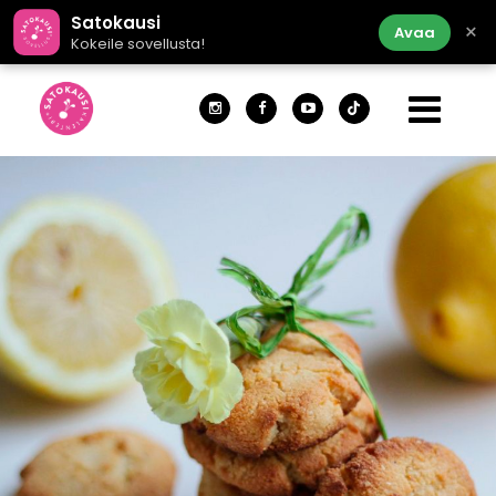
Satokausi
×
Avaa
Kokeile sovellusta!