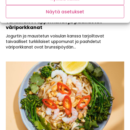
Näytä asetukset
Turkkilaiset uppomunat ja paahdetut
väriporkkanat
Jogurtin ja maustetun voisulan kanssa tarjoiltavat
taivaalliset turkkilaiset uppomunat ja paahdetut
väriporkkanat ovat brunssipöydän...