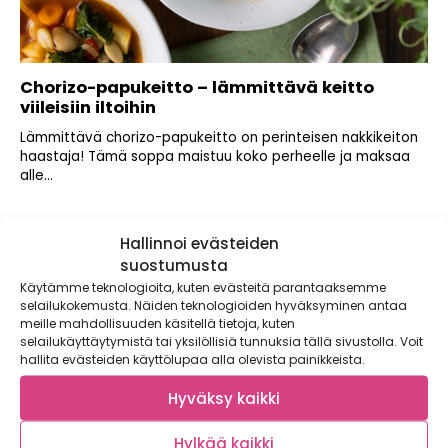
Chorizo-papukeitto – lämmittävä keitto
viileisiin iltoihin
Lämmittävä chorizo-papukeitto on perinteisen nakkikeiton
haastaja! Tämä soppa maistuu koko perheelle ja maksaa
alle...
Hallinnoi evästeiden
suostumusta
Käytämme teknologioita, kuten evästeitä parantaaksemme
selailukokemusta. Näiden teknologioiden hyväksyminen antaa
meille mahdollisuuden käsitellä tietoja, kuten
selailukäyttäytymistä tai yksilöllisiä tunnuksia tällä sivustolla. Voit
hallita evästeiden käyttölupaa alla olevista painikkeista.
Hyväksy kaikki
Hylkää kaikki