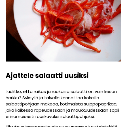
Ajattele salaatti uusiksi
Luulitko, että raikas ja ruokaisa salaatti on vain kesän
herkku? Syksyllä ja talvella kannattaa kokeilla
salaattipohjaan makeaa, kotimaista suippopaprikaa,
joka kaikessa rapeudessaan ja maukkuudessaan sopii
erinomaisesti rouskuvaksi salaattipohjaksi.
Siivuta suippopaprika pituussuunnassa juustohöylällä,