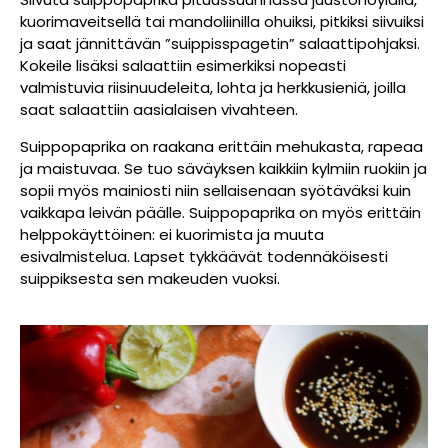
kuorimaveitsellä tai mandoliinilla ohuiksi, pitkiksi siivuiksi
ja saat jännittävän ”suippisspagetin” salaattipohjaksi.
Kokeile lisäksi salaattiin esimerkiksi nopeasti
valmistuvia riisinuudeleita, lohta ja herkkusieniä, joilla
saat salaattiin aasialaisen vivahteen.
Suippopaprika on raakana erittäin mehukasta, rapeaa
ja maistuvaa. Se tuo säväyksen kaikkiin kylmiin ruokiin ja
sopii myös mainiosti niin sellaisenaan syötäväksi kuin
vaikkapa leivän päälle. Suippopaprika on myös erittäin
helppokäyttöinen: ei kuorimista ja muuta
esivalmistelua. Lapset tykkäävät todennäköisesti
suippiksesta sen makeuden vuoksi.