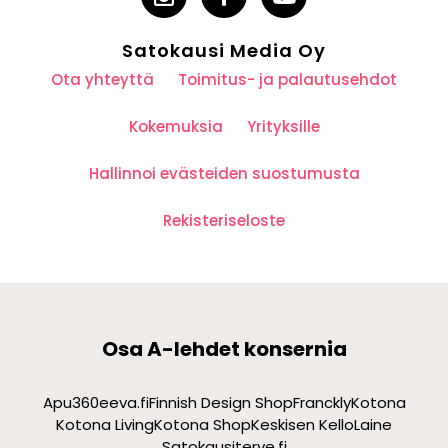
Satokausi Media Oy
Ota yhteyttä
Toimitus- ja palautusehdot
Kokemuksia
Yrityksille
Hallinnoi evästeiden suostumusta
Rekisteriseloste
Osa A-lehdet konsernia
Apu360
eeva.fi
Finnish Design Shop
Franckly
Kotona
Kotona Living
Kotona Shop
Keskisen Kello
Laine
Satokausi
terve.fi