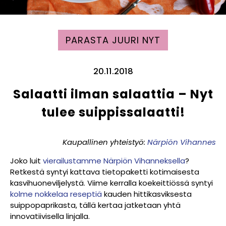
PARASTA JUURI NYT
20.11.2018
Salaatti ilman salaattia – Nyt
tulee suippissalaatti!
Kaupallinen yhteistyö:
Närpiön Vihannes
Joko luit
vierailustamme Närpiön Vihanneksella
?
Retkestä syntyi kattava tietopaketti kotimaisesta
kasvihuoneviljelystä. Viime kerralla koekeittiössä syntyi
kolme nokkelaa reseptiä
kauden hittikasviksesta
suippopaprikasta, tällä kertaa jatketaan yhtä
innovatiivisella linjalla.