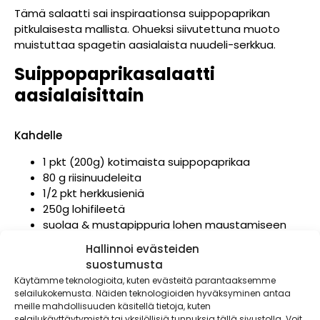
Tämä salaatti sai inspiraationsa suippopaprikan
pitkulaisesta mallista. Ohueksi siivutettuna muoto
muistuttaa spagetin aasialaista nuudeli-serkkua.
Suippopaprikasalaatti
aasialaisittain
Kahdelle
1 pkt (200g) kotimaista suippopaprikaa
80 g riisinuudeleita
1/2 pkt herkkusieniä
250g lohifileetä
suolaa & mustapippuria lohen maustamiseen
Kastike
Hallinnoi evästeiden
suostumusta
2 rkl soijakastiketta
Käytämme teknologioita, kuten evästeitä parantaaksemme
1 limen mehu
selailukokemusta. Näiden teknologioiden hyväksyminen antaa
1 tl hunajaa tai sokeria
meille mahdollisuuden käsitellä tietoja, kuten
selailukäyttäytymistä tai yksilöllisiä tunnuksia tällä sivustolla. Voit