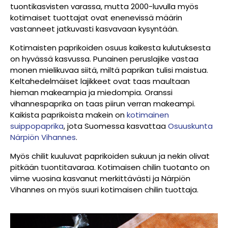
tuontikasvisten varassa, mutta 2000-luvulla myös
kotimaiset tuottajat ovat enenevissä määrin
vastanneet jatkuvasti kasvavaan kysyntään.
Kotimaisten paprikoiden osuus kaikesta kulutuksesta
on hyvässä kasvussa. Punainen peruslajike vastaa
monen mielikuvaa siitä, miltä paprikan tulisi maistua.
Keltahedelmäiset lajikkeet ovat taas maultaan
hieman makeampia ja miedompia. Oranssi
vihannespaprika on taas piirun verran makeampi.
Kaikista paprikoista makein on
kotimainen
suippopaprika
, jota Suomessa kasvattaa
Osuuskunta
Närpiön Vihannes
.
Myös chilit kuuluvat paprikoiden sukuun ja nekin olivat
pitkään tuontitavaraa. Kotimaisen chilin tuotanto on
viime vuosina kasvanut merkittävästi ja Närpiön
Vihannes on myös suuri kotimaisen chilin tuottaja.