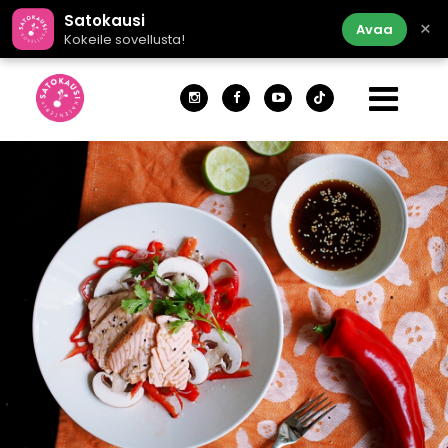
Satokausi
×
Avaa
Kokeile sovellusta!