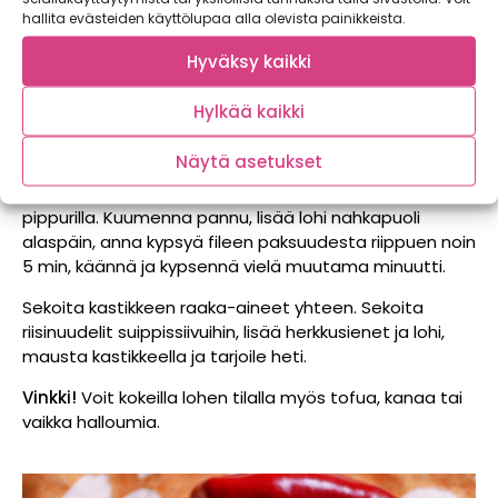
Kiehauta vesi, lisää riisinuudelit, sammuta levy ja anna
hallita evästeiden käyttölupaa alla olevista painikkeista.
nuudeleiden turvota kypsäksi. Valuta ja huuhtele
Hyväksy kaikki
kylmällä vedellä.
Siivuta suippopaprika pituussuunnassa juustohöylällä
Hylkää kaikki
tai mandoliinilla ohuiksi siivuiksi. Pilko herkkusienet
ohuiksi viipaleiksi.
Näytä asetukset
Mausta lohifilee kummaltakin puolelta suolalla ja
pippurilla. Kuumenna pannu, lisää lohi nahkapuoli
alaspäin, anna kypsyä fileen paksuudesta riippuen noin
5 min, käännä ja kypsennä vielä muutama minuutti.
Sekoita kastikkeen raaka-aineet yhteen. Sekoita
riisinuudelit suippissiivuihin, lisää herkkusienet ja lohi,
mausta kastikkeella ja tarjoile heti.
Vinkki!
Voit kokeilla lohen tilalla myös tofua, kanaa tai
vaikka halloumia.