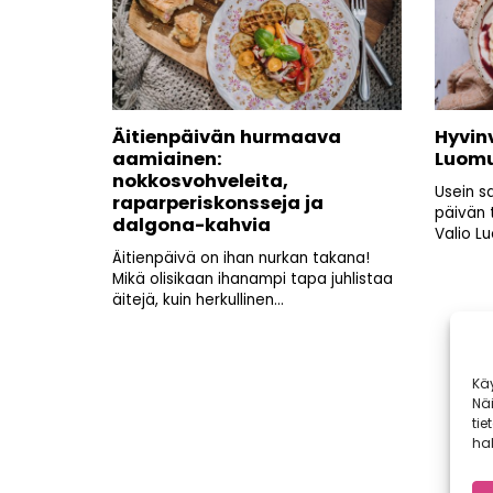
Äitienpäivän hurmaava
Hyvin
aamiainen:
Luomu
nokkosvohveleita,
Usein s
raparperiskonsseja ja
päivän 
dalgona-kahvia
Valio Lu
Äitienpäivä on ihan nurkan takana!
Mikä olisikaan ihanampi tapa juhlistaa
äitejä, kuin herkullinen...
Kä
Nä
Artikkelien
tie
sivutus
hal