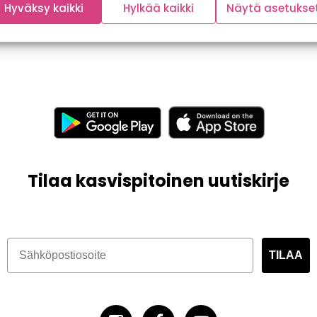
Hyväksy kaikki
Hylkää kaikki
Näytä asetukse
Tilaa kasvispitoinen uutiskirje
TILAA