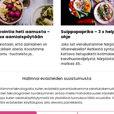
vointia heti aamusta –
Suippopaprika – 3 x hel
a aamiaispöytään
ohje
anotaan, että aamiainen on
Joko luit vierailustamme Närpi
tärkein ateria. Koostimme
Vihanneksella? Retkestä syntyi
omu -tuotteista ja...
kattava tietopaketti kotimais
kasvihuoneviljelystä. Närpiöstä
matkaa 45...
Hallinnoi evästeiden suostumusta
ytämme teknologioita, kuten evästeitä parantaaksemme selailukokemust
iden teknologioiden hyväksyminen antaa meille mahdollisuuden käsitell
Sivu
Sivu
Edellinen
1
2
toja, kuten selailukäyttäytymistä tai yksilöllisiä tunnuksia tällä sivustolla. V
lita evästeiden käyttölupaa alla olevista painikkeista.