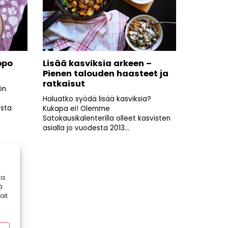
ppo
Lisää kasviksia arkeen –
Pienen talouden haasteet ja
ratkaisut
ön
Haluatko syödä lisää kasviksia?
esta
Kukapa ei! Olemme
Satokausikalenterilla olleet kasvisten
asialla jo vuodesta 2013...
a.
ä
oit