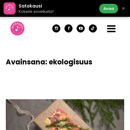
Satokausi
×
Avaa
Kokeile sovellusta!
Avainsana:
ekologisuus