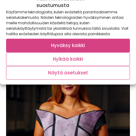
suostumusta
Käytämme teknologioita, kuten evästeitä parantaaksemme
selailukokemusta. Näiden teknologioiden hyväksyminen antaa
meille mahdollisuuden käsitellä tietoja, kuten
selailukäyttäytymistä tai yksilöllisiä tunnuksia tällä sivustolla. Voit
hallita evästeiden käyttölupaa alla olevista painikkeista.
Ympäristöystävällistä ruokailua
Hyväksy kaikki
Satokausikalenteri 2020 pitää ensimmäistä kertaa sisällään
Hylkää kaikki
tietoa sydänterveellisestä ruokavaliosta. Yhteistyö
Satokausikalenterin ja Sydänliiton...
Näytä asetukset