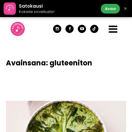
Satokausi
×
Avaa
Kokeile sovellusta!
Avainsana:
gluteeniton