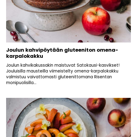
Joulun kahvipöytään gluteeniton omena-
karpalokakku
Joulun kahvikakussakin maistuvat Satokausi-kasvikset!
Jouluisilla mausteilla viimeistelty omena-karpalokakku
valmistuu vaivattomasti gluteenittomana Risentan
monipuolisilla...