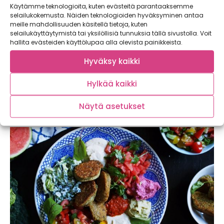
Käytämme teknologioita, kuten evästeitä parantaaksemme
selailukokemusta. Näiden teknologioiden hyväksyminen antaa
meille mahdollisuuden käsitellä tietoja, kuten
selailukäyttäytymistä tai yksilöllisiä tunnuksia tällä sivustolla. Voit
hallita evästeiden käyttölupaa alla olevista painikkeista.
Hyväksy kaikki
Cottage pie kotimaisilla juureksilla – se
parempi jauheliha-perunasoselaatikko
Hylkää kaikki
Cottage pie on brittiläinen klassikkoruoka, jossa yhdistyvät
tuhti jauhelihakastike ja maukas perunamuussi. Se...
Näytä asetukset