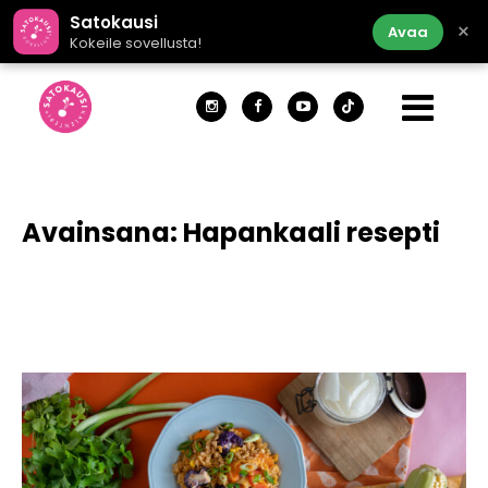
Satokausi
×
Avaa
Kokeile sovellusta!
Avainsana:
Hapankaali resepti