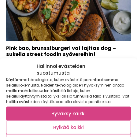
Pink bao, brunssiburgeri vai fajitas dog –
sukella street foodin syövereihin!
Burgerit ja kuumat koirat ovat tuttuja kavereita katuruoan
Hallinnoi evästeiden
maailmasta, mutta miten on aasialaisten bao...
suostumusta
Käytämme teknologioita, kuten evästeitä parantaaksemme
selailukokemusta. Näiden teknologioiden hyväksyminen antaa
meille mahdollisuuden käsitellä tietoja, kuten
selailukäyttäytymistä tai yksilöllisiä tunnuksia tällä sivustolla. Voit
hallita evästeiden käyttölupaa alla olevista painikkeista.
Hyväksy kaikki
Hylkää kaikki