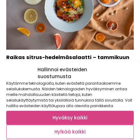
Raikas sitrus-hedelmäsalaatti – tammikuun
energiapommi
Hallinnoi evästeiden
Raikas sitrus-hedelmäsalaatti valmistetaan sesongin
suostumusta
maukkaista hedelmistä. Salaatin kirpeä ja raikas maku saa
Käytämme teknologioita, kuten evästeitä parantaaksemme
energia tasot...
selailukokemusta. Näiden teknologioiden hyväksyminen antaa
meille mahdollisuuden käsitellä tietoja, kuten
selailukäyttäytymistä tai yksilöllisiä tunnuksia tällä sivustolla. Voit
hallita evästeiden käyttölupaa alla olevista painikkeista.
Hyväksy kaikki
Hylkää kaikki