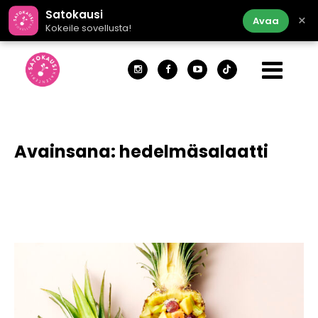
Satokausi
×
Avaa
Kokeile sovellusta!
Avainsana:
hedelmäsalaatti