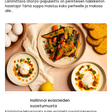
Lämmittävä chorizo-papukeitto on perinteisen nakkikeiton
haastaja! Tämä soppa maistuu koko perheelle ja maksaa
alle...
Turkkilaiset uppomunat ja paahdetut
Hallinnoi evästeiden
väriporkkanat
suostumusta
Jogurtin ja maustetun voisulan kanssa tarjoiltavat
Käytämme teknologioita, kuten evästeitä parantaaksemme