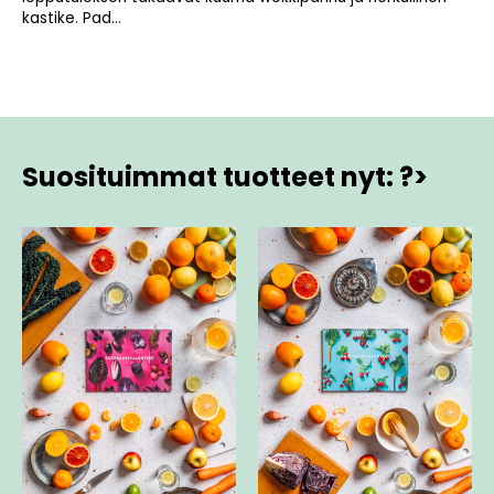
kastike. Pad...
Suosituimmat tuotteet nyt: ?>