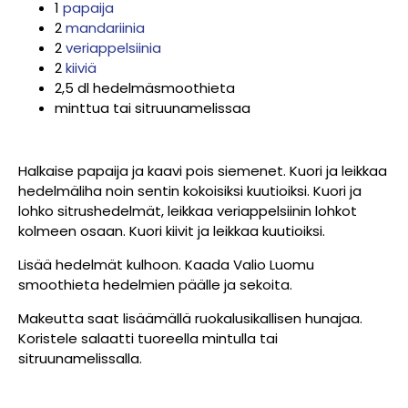
1
papaija
2
mandariinia
2
veriappelsiinia
2
kiiviä
2,5 dl hedelmäsmoothieta
minttua tai sitruunamelissaa
Halkaise papaija ja kaavi pois siemenet. Kuori ja leikkaa
hedelmäliha noin sentin kokoisiksi kuutioiksi. Kuori ja
lohko sitrushedelmät, leikkaa veriappelsiinin lohkot
kolmeen osaan. Kuori kiivit ja leikkaa kuutioiksi.
Lisää hedelmät kulhoon. Kaada Valio Luomu
smoothieta hedelmien päälle ja sekoita.
Makeutta saat lisäämällä ruokalusikallisen hunajaa.
Koristele salaatti tuoreella mintulla tai
sitruunamelissalla.