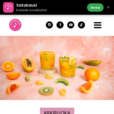
Satokausi
×
Avaa
Kokeile sovellusta!
ARKIRUOKA