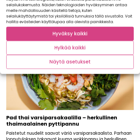
taivaalliset turkkilaiset uppomunat ja paahdetut
selailukokemusta. Näiden teknologioiden hyväksyminen antaa
väriporkkanat ovat brunssipöydän...
meille mahdollisuuden käsitellä tietoja, kuten
selailukäyttäytymistä tai yksilöllisiä tunnuksia tällä sivustolla. Voit
hallita evästeiden käyttölupaa alla olevista painikkeista.
Hyväksy kaikki
Hylkää kaikki
Näytä asetukset
Pad thai varsiparsakaalilla – herkullinen
thaimaalainen pyttipannu
Paistetut nuudelit saavat väriä varsiparsakaalista. Parhaan
lopputuloksen takaavat kuuma wokkipannu ja herkullinen