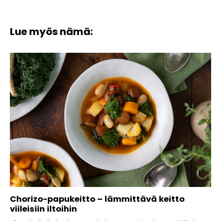
Lue myös nämä:
Chorizo-papukeitto – lämmittävä keitto
viileisiin iltoihin