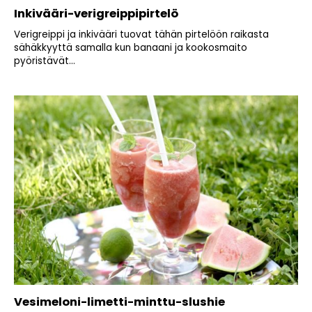
Inkivääri-verigreippipirtelö
Verigreippi ja inkivääri tuovat tähän pirtelöön raikasta
sähäkkyyttä samalla kun banaani ja kookosmaito
pyöristävät...
Vesimeloni-limetti-minttu-slushie