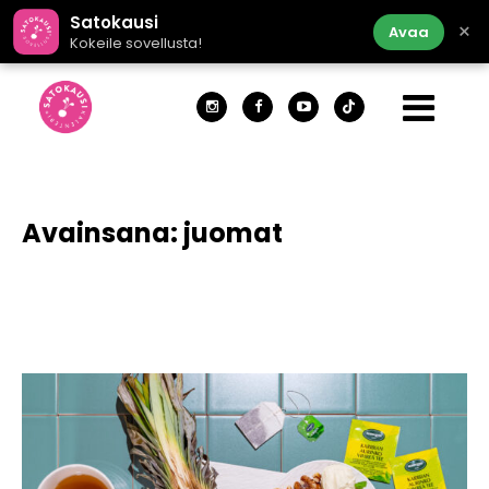
Satokausi
×
Avaa
Kokeile sovellusta!
Avainsana:
juomat