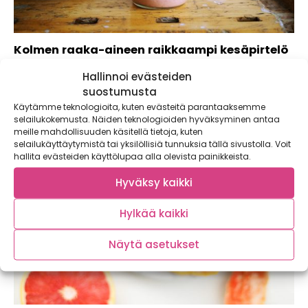
Kolmen raaka-aineen raikkaampi kesäpirtelö
Muistan jäätelökesää, kuuluu klassikkolaulu. Kukapa ei
Hallinnoi evästeiden
jätskistä tykkäisi – kesällä etenkin! Kylmä herkku on...
suostumusta
Käytämme teknologioita, kuten evästeitä parantaaksemme
selailukokemusta. Näiden teknologioiden hyväksyminen antaa
meille mahdollisuuden käsitellä tietoja, kuten
selailukäyttäytymistä tai yksilöllisiä tunnuksia tällä sivustolla. Voit
hallita evästeiden käyttölupaa alla olevista painikkeista.
Hyväksy kaikki
Hylkää kaikki
Näytä asetukset