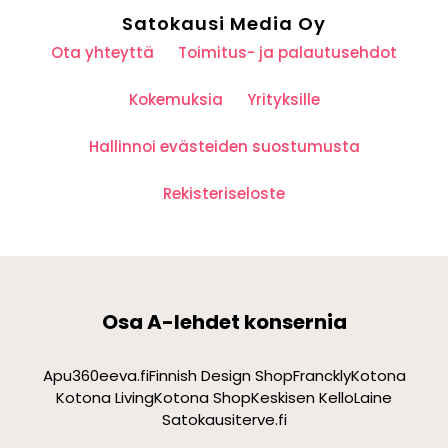
Satokausi Media Oy
Ota yhteyttä
Toimitus- ja palautusehdot
Kokemuksia
Yrityksille
Hallinnoi evästeiden suostumusta
Rekisteriseloste
Osa A-lehdet konsernia
Apu360
eeva.fi
Finnish Design Shop
Franckly
Kotona
Kotona Living
Kotona Shop
Keskisen Kello
Laine
Satokausi
terve.fi