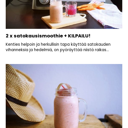
2 x satokausismoothie + KILPAILU!
Kenties helpoin ja herkullisin tapa käyttää satokauden
vihanneksia ja hedelmiä, on pyöräyttää niistä raikas...