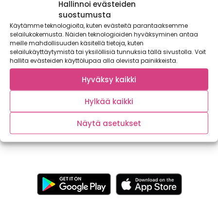
Hallinnoi evästeiden
suostumusta
Käytämme teknologioita, kuten evästeitä parantaaksemme
selailukokemusta. Näiden teknologioiden hyväksyminen antaa
meille mahdollisuuden käsitellä tietoja, kuten
selailukäyttäytymistä tai yksilöllisiä tunnuksia tällä sivustolla. Voit
hallita evästeiden käyttölupaa alla olevista painikkeista.
Terveellinen ruoka kuuluu kaikille!
Hyväksy kaikki
Kaupallinen yhteistyö: Sydänmerkki Terveellinen ruoka
Hylkää kaikki
kuuluu kaikille tuloista, elämäntilanteesta ja ruokavaliosta
riippumatta. Lue lisää...
Näytä asetukset