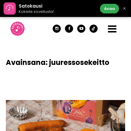
Satokausi
×
Avaa
Kokeile sovellusta!
Avainsana:
juuressosekeitto