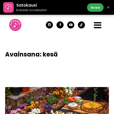
Satokausi
×
Avaa
Kokeile sovellusta!
Avainsana:
kesä