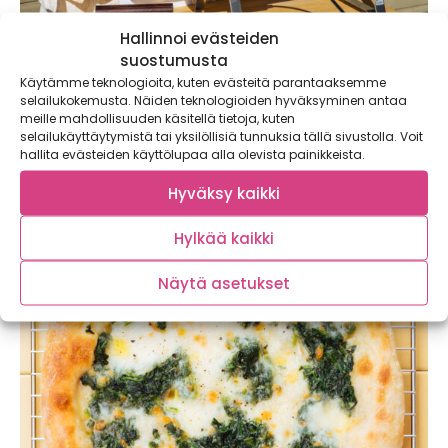
Hallinnoi evästeiden
suostumusta
Käytämme teknologioita, kuten evästeitä parantaaksemme
selailukokemusta. Näiden teknologioiden hyväksyminen antaa
Trendikäs savun maku sopii kauden
meille mahdollisuuden käsitellä tietoja, kuten
selailukäyttäytymistä tai yksilöllisiä tunnuksia tällä sivustolla. Voit
kasviksille – Muurikka tekee savustuksesta
hallita evästeiden käyttölupaa alla olevista painikkeista.
helppoa
Savu on ollut jo jonkin aikaa trendimaku maailmalla, joten
Hyväksy kaikki
me suomalaiset olemme ruokatrendien...
Hylkää kaikki
Näytä asetukset