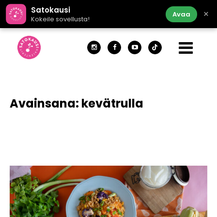
Satokausi
×
Avaa
Kokeile sovellusta!
Avainsana:
kevätrulla