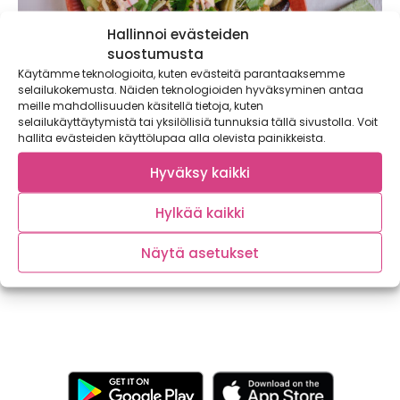
Hallinnoi evästeiden
suostumusta
Käytämme teknologioita, kuten evästeitä parantaaksemme
selailukokemusta. Näiden teknologioiden hyväksyminen antaa
meille mahdollisuuden käsitellä tietoja, kuten
selailukäyttäytymistä tai yksilöllisiä tunnuksia tällä sivustolla. Voit
hallita evästeiden käyttölupaa alla olevista painikkeista.
Katsu Curry Järvikalapihvistä & kalatacot ja
kesärullat Itämeren kalapuikoista – syömällä
Hyväksy kaikki
lähikalaa vähennät vesistöjen
rehevöitymistä!
Hylkää kaikki
Kaupallinen yhteistyö: Apetit Kotimaisen luonnonkalan
syöminen on helppo ja herkullinen ympäristöteko. Vielä
Näytä asetukset
helpommaksi...