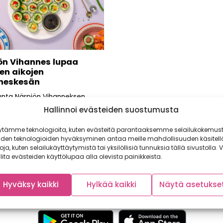
ön Vihannes lupaa
en aikojen
neskesän
nta Närpiön Vihanneksen
ät lupaavat, että edessä on
Hallinnoi evästeiden suostumusta
n aikojen vihanneskesä.
sten kasvihuonevihannesten...
ytämme teknologioita, kuten evästeitä parantaaksemme selailukokemust
iden teknologioiden hyväksyminen antaa meille mahdollisuuden käsitell
toja, kuten selailukäyttäytymistä tai yksilöllisiä tunnuksia tällä sivustolla. V
lita evästeiden käyttölupaa alla olevista painikkeista.
Hyväksy kaikki
Hylkää kaikki
Näytä asetukse