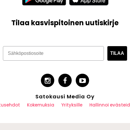
Tilaa kasvispitoinen uutiskirje
TILAA
Satokausi Media Oy
utusehdot
Kokemuksia
Yrityksille
Hallinnoi eväste