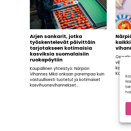
Arjen sankarit, jotka
Närpi
työskentelevät päivittäin
kaikki
tarjotakseen kotimaisia
vihan
kasviksia suomalaisiin
Osuusku
ruokapöytiin
viljelij
kaikkie
Kaupallinen yhteistyö: Närpiön
Kotimai
Vihannes Mikä onkaan parempaa kuin
Kä
vastuullisesti tuotetut ja kotimaiset
Nä
kasvihuonevihannekset...
tie
hal