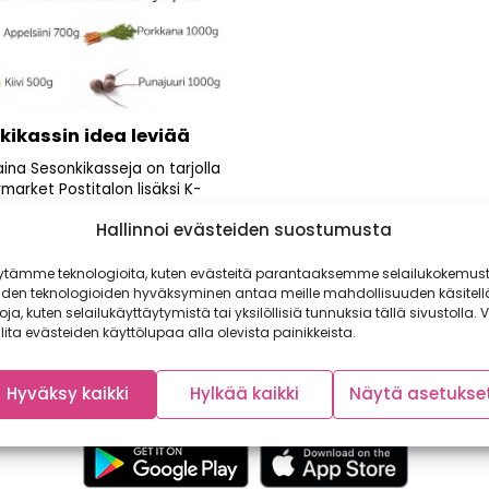
kikassin idea leviää
aina Sesonkikasseja on tarjolla
market Postitalon lisäksi K-
arket Torpparinmäessä
Hallinnoi evästeiden suostumusta
015) sekä K-Market Masalassa
.2015)....
ytämme teknologioita, kuten evästeitä parantaaksemme selailukokemust
iden teknologioiden hyväksyminen antaa meille mahdollisuuden käsitell
toja, kuten selailukäyttäytymistä tai yksilöllisiä tunnuksia tällä sivustolla. V
lita evästeiden käyttölupaa alla olevista painikkeista.
Hyväksy kaikki
Hylkää kaikki
Näytä asetukse