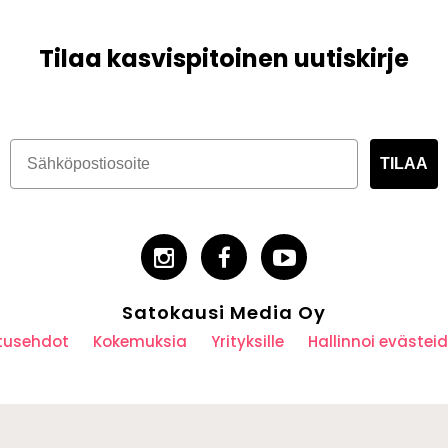
Tilaa kasvispitoinen uutiskirje
TILAA
Satokausi Media Oy
utusehdot
Kokemuksia
Yrityksille
Hallinnoi eväste