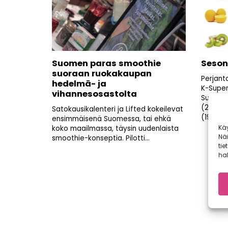
Suomen paras smoothie
Seson
suoraan ruokakaupan
Perjant
hedelmä- ja
K-Super
vihannesosastolta
Superm
(20.3.2
Satokausikalenteri ja Lifted kokeilevat
(19.-21.3
ensimmäisenä Suomessa, tai ehkä
Kä
koko maailmassa, täysin uudenlaista
Nä
smoothie-konseptia. Pilotti...
tie
hal