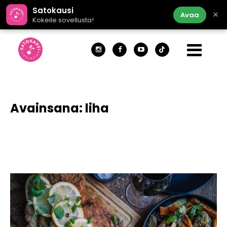
Satokausi
×
Avaa
Kokeile sovellusta!
Avainsana:
liha