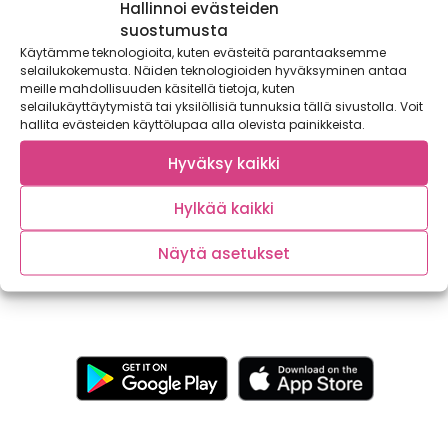
Hallinnoi evästeiden
suostumusta
Käytämme teknologioita, kuten evästeitä parantaaksemme
selailukokemusta. Näiden teknologioiden hyväksyminen antaa
meille mahdollisuuden käsitellä tietoja, kuten
selailukäyttäytymistä tai yksilöllisiä tunnuksia tällä sivustolla. Voit
hallita evästeiden käyttölupaa alla olevista painikkeista.
Terveellinen ruoka kuuluu kaikille!
Hyväksy kaikki
Kaupallinen yhteistyö: Sydänmerkki Terveellinen ruoka
Hylkää kaikki
kuuluu kaikille tuloista, elämäntilanteesta ja ruokavaliosta
riippumatta. Lue lisää...
Näytä asetukset