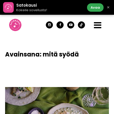
Satokausi
×
Avaa
Kokeile sovellusta!
Avainsana:
mitä syödä