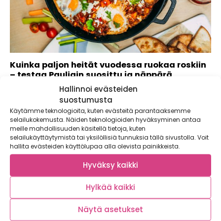
Kuinka paljon heität vuodessa ruokaa roskiin
– testaa Pauligin suosittu ja näppärä
ruokahävikkilaskuri
Hallinnoi evästeiden
suostumusta
Kaupallinen yhteistyö: Paulig Tiesitkö, että
keskivertosuomalainen heittää jopa 25 kiloa vuodessa
Käytämme teknologioita, kuten evästeitä parantaaksemme
ruokaa roskiin?...
selailukokemusta. Näiden teknologioiden hyväksyminen antaa
meille mahdollisuuden käsitellä tietoja, kuten
selailukäyttäytymistä tai yksilöllisiä tunnuksia tällä sivustolla. Voit
hallita evästeiden käyttölupaa alla olevista painikkeista.
Hyväksy kaikki
Hylkää kaikki
Näytä asetukset