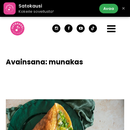
Satokausi
×
Avaa
Kokeile sovellusta!
Avainsana:
munakas