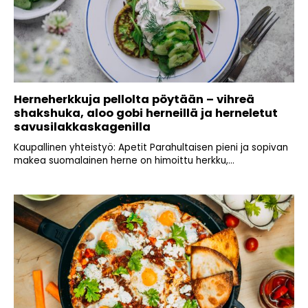
Herneherkkuja pellolta pöytään – vihreä
shakshuka, aloo gobi herneillä ja herneletut
savusilakkaskagenilla
Kaupallinen yhteistyö: Apetit Parahultaisen pieni ja sopivan
makea suomalainen herne on himoittu herkku,...