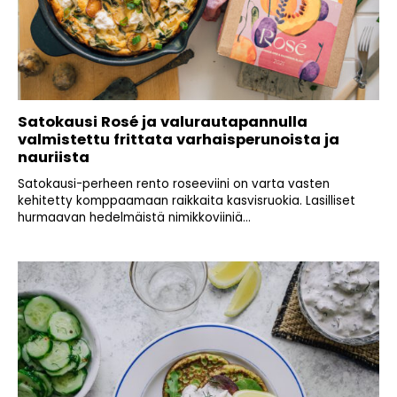
Satokausi Rosé ja valurautapannulla
valmistettu frittata varhaisperunoista ja
nauriista
Satokausi-perheen rento roseeviini on varta vasten
kehitetty komppaamaan raikkaita kasvisruokia. Lasilliset
hurmaavan hedelmäistä nimikkoviiniä...