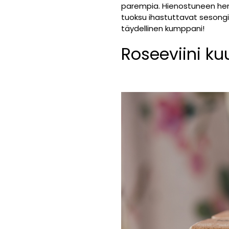
parempia. Hienostuneen hen
tuoksu ihastuttavat sesongin
täydellinen kumppani!
Roseeviini k