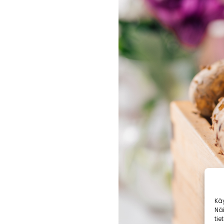
Kä
Nä
tie