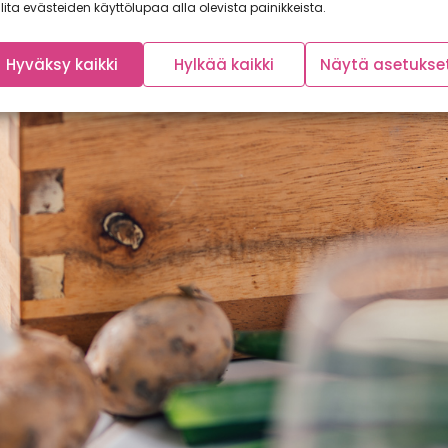
lita evästeiden käyttölupaa alla olevista painikkeista.
Hyväksy kaikki
Hylkää kaikki
Näytä asetukse