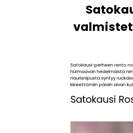
Satokau
valmistet
Satokausi-perheen rento rose
hurmaavan hedelmäistä nimik
naurisnipusta syntyy ruokaisa
kiireettömiin päiviin aivan k
Satokausi Ros