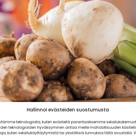
Hallinnoi evästeiden suostumusta
ytämme teknologioita, kuten evästeitä parantaaksemme selailukokemust
iden teknologioiden hyväksyminen antaa meille mahdollisuuden käsitell
toja, kuten selailukäyttäytymistä tai yksilöllisiä tunnuksia tällä sivustolla. V