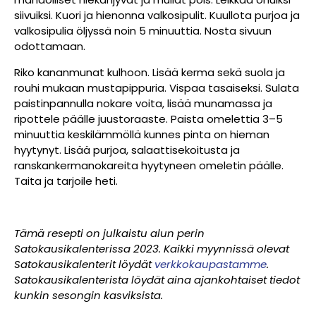
siivuiksi. Kuori ja hienonna valkosipulit. Kuullota purjoa ja
valkosipulia öljyssä noin 5 minuuttia. Nosta sivuun
odottamaan.
Riko kananmunat kulhoon. Lisää kerma sekä suola ja
rouhi mukaan mustapippuria. Vispaa tasaiseksi. Sulata
paistinpannulla nokare voita, lisää munamassa ja
ripottele päälle juustoraaste. Paista omelettia 3–5
minuuttia keskilämmöllä kunnes pinta on hieman
hyytynyt. Lisää purjoa, salaattisekoitusta ja
ranskankermanokareita hyytyneen omeletin päälle.
Taita ja tarjoile heti.
Tämä resepti on julkaistu alun perin
Satokausikalenterissa 2023. Kaikki myynnissä olevat
Satokausikalenterit löydät
verkkokaupastamme
.
Satokausikalenterista löydät aina ajankohtaiset tiedot
kunkin sesongin kasviksista.