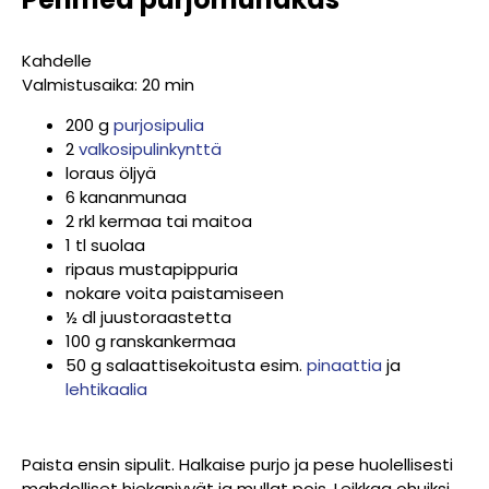
Kahdelle
Valmistusaika: 20 min
200 g
purjosipulia
2
valkosipulinkynttä
loraus öljyä
6 kananmunaa
2 rkl kermaa tai maitoa
1 tl suolaa
ripaus mustapippuria
nokare voita paistamiseen
½ dl juustoraastetta
100 g ranskankermaa
50 g salaattisekoitusta esim.
pinaattia
ja
lehtikaalia
Paista ensin sipulit. Halkaise purjo ja pese huolellisesti
mahdolliset hiekanjyvät ja mullat pois. Leikkaa ohuiksi