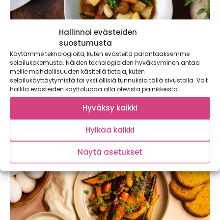
Hallinnoi evästeiden
suostumusta
Käytämme teknologioita, kuten evästeitä parantaaksemme
selailukokemusta. Näiden teknologioiden hyväksyminen antaa
meille mahdollisuuden käsitellä tietoja, kuten
selailukäyttäytymistä tai yksilöllisiä tunnuksia tällä sivustolla. Voit
Chorizo-papukeitto – lämmittävä keitto
hallita evästeiden käyttölupaa alla olevista painikkeista.
viileisiin iltoihin
Hyväksy kaikki
Lämmittävä chorizo-papukeitto on perinteisen nakkikeiton
haastaja! Tämä soppa maistuu koko perheelle ja maksaa
Hylkää kaikki
alle...
Näytä asetukset