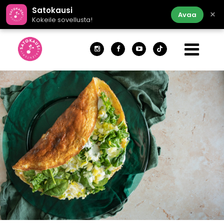
Satokausi
×
Avaa
Kokeile sovellusta!