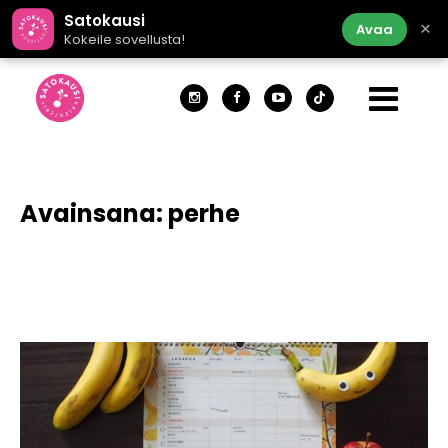
Satokausi
×
Avaa
Kokeile sovellusta!
Avainsana:
perhe