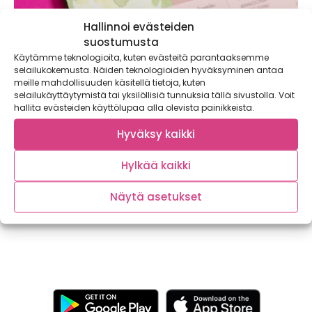
Hallinnoi evästeiden
suostumusta
Käytämme teknologioita, kuten evästeitä parantaaksemme
selailukokemusta. Näiden teknologioiden hyväksyminen antaa
meille mahdollisuuden käsitellä tietoja, kuten
selailukäyttäytymistä tai yksilöllisiä tunnuksia tällä sivustolla. Voit
hallita evästeiden käyttölupaa alla olevista painikkeista.
Hyväksy kaikki
Perhekalenteri 2022 esittelyssä – lisää
kasviksia arkeen
Hylkää kaikki
Satokausikalenterit vuodelle 2022 ovat ennakkotilattavissa
nyt! Kalenterivaihtoehtoja on neljä ja olemme varmoja, että
Näytä asetukset
jokaiselle...