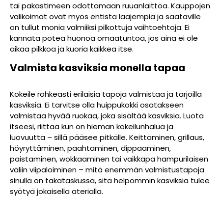
tai pakastimeen odottamaan ruuanlaittoa. Kauppojen
valikoimat ovat myös entistä laajempia ja saataville
on tullut monia valmiiksi pilkottuja vaihtoehtoja. Ei
kannata potea huonoa omaatuntoa, jos aina ei ole
aikaa pilkkoa ja kuoria kaikkea itse.
Valmista kasviksia monella tapaa
Kokeile rohkeasti erilaisia tapoja valmistaa ja tarjoilla
kasviksia. Ei tarvitse olla huippukokki osatakseen
valmistaa hyvää ruokaa, joka sisältää kasviksia. Luota
itseesi, riittää kun on hieman kokeilunhalua ja
luovuutta – sillä pääsee pitkälle.
Keittäminen, grillaus,
höyryttäminen, paahtaminen, dippaaminen,
paistaminen, wokkaaminen tai vaikkapa hampurilaisen
väliin viipaloiminen – mitä enemmän valmistustapoja
sinulla on takataskussa, sitä helpommin kasviksia tulee
syötyä jokaisella aterialla.