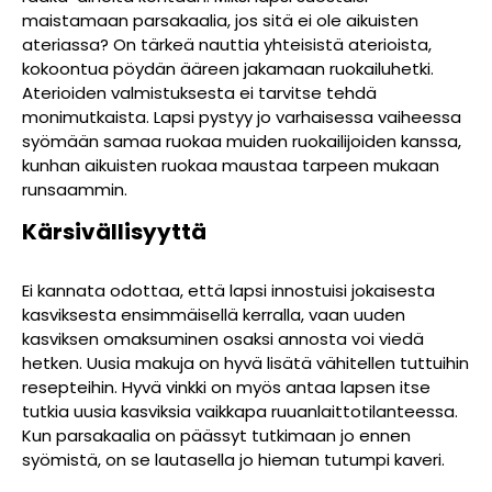
maistamaan parsakaalia, jos sitä ei ole aikuisten
ateriassa? On tärkeä nauttia yhteisistä aterioista,
kokoontua pöydän ääreen jakamaan ruokailuhetki.
Aterioiden valmistuksesta ei tarvitse tehdä
monimutkaista. Lapsi pystyy jo varhaisessa vaiheessa
syömään samaa ruokaa muiden ruokailijoiden kanssa,
kunhan aikuisten ruokaa maustaa tarpeen mukaan
runsaammin.
Kärsivällisyyttä
Ei kannata odottaa, että lapsi innostuisi jokaisesta
kasviksesta ensimmäisellä kerralla, vaan uuden
kasviksen omaksuminen osaksi annosta voi viedä
hetken. Uusia makuja on hyvä lisätä vähitellen tuttuihin
resepteihin. Hyvä vinkki on myös antaa lapsen itse
tutkia uusia kasviksia vaikkapa ruuanlaittotilanteessa.
Kun parsakaalia on päässyt tutkimaan jo ennen
syömistä, on se lautasella jo hieman tutumpi kaveri.