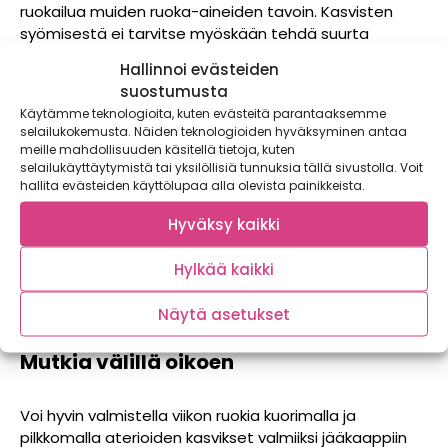
ruokailua muiden ruoka-aineiden tavoin. Kasvisten
syömisestä ei tarvitse myöskään tehdä suurta
tapahtumaa tai ottaa valtavaa stressiä. On varmasti
Hallinnoi evästeiden
kausia, kun kasvikset eivät liike lautaselta suuhun,
suostumusta
vaikka mitä kikkoja kokeilisi.
Käytämme teknologioita, kuten evästeitä parantaaksemme
selailukokemusta. Näiden teknologioiden hyväksyminen antaa
Lapset mukaan
meille mahdollisuuden käsitellä tietoja, kuten
selailukäyttäytymistä tai yksilöllisiä tunnuksia tällä sivustolla. Voit
hallita evästeiden käyttölupaa alla olevista painikkeista.
Lapset innostuvat helposti heille annetuista pienistä
tehtävistä. Huomio lapsen taitotaso ja anna aina kun
Hyväksy kaikki
mahdollista sopiva tehtävä ruonlaitossa. Se voi olla
esimerkiksi kasvisten huuhtelu tai salaatin repiminen
Hylkää kaikki
kulhoon. Kehut ja kiitokset vievät eteenpäin ja
syöminenkin kiinnostaa usein enemmän, kun on ollut
Näytä asetukset
mukana valmistamassa ateriaa.
Mutkia välillä oikoen
Voi hyvin valmistella viikon ruokia kuorimalla ja
pilkkomalla aterioiden kasvikset valmiiksi jääkaappiin