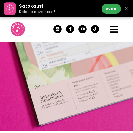
Satokausi
×
Avaa
Kokeile sovellusta!