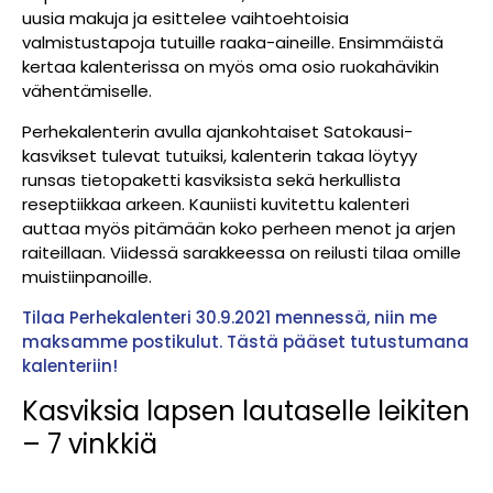
uusia makuja ja esittelee vaihtoehtoisia
valmistustapoja tutuille raaka-aineille. Ensimmäistä
kertaa kalenterissa on myös oma osio ruokahävikin
vähentämiselle.
Perhekalenterin avulla ajankohtaiset Satokausi-
kasvikset tulevat tutuiksi, kalenterin takaa löytyy
runsas tietopaketti kasviksista sekä herkullista
reseptiikkaa arkeen. Kauniisti kuvitettu kalenteri
auttaa myös pitämään koko perheen menot ja arjen
raiteillaan. Viidessä sarakkeessa on reilusti tilaa omille
muistiinpanoille.
Tilaa Perhekalenteri 30.9.2021 mennessä, niin me
maksamme postikulut. Tästä pääset tutustumana
kalenteriin!
Kasviksia lapsen lautaselle leikiten
– 7 vinkkiä