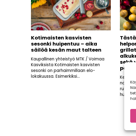
Kotimaisten kasvisten
Tästä
sesonki huipentuu – aika
helpo
säilöä kesän maut talteen
grilla
alkuk
Kaupallinen yhteistyö MTK / Voimaa
sekä y
Kasviksista Kotimaisten kasvisten
potka
sesonki on parhaimmillaan elo-
lokakuussa. Esimerkiksi...
Kesällä 
Kä
nautitaa
Nä
ruoista
tie
huolellis
hal