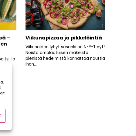
sä –
Viikunapizzaa ja pikkelöintiä
sen
Viikunoiden lyhyt sesonki on N-Y-T nyt!
Noista omalaatuisen makeista
pienistä hedelmistä kannattaa nauttia
itsi ilo
ihan...
seen
a.
ä
oit
t