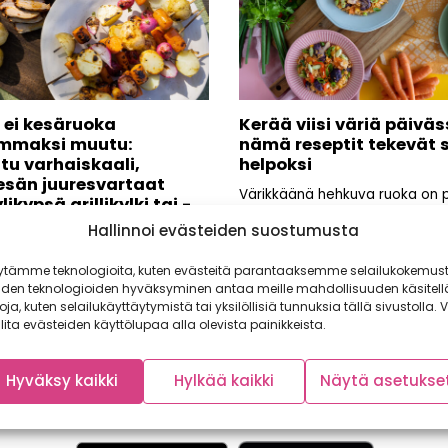
 ei kesäruoka
Kerää viisi väriä päiväs
mmaksi muutu:
nämä reseptit tekevät 
ttu varhaiskaali,
helpoksi
esän juuresvartaat
Värikkäänä hehkuva ruoka on pa
likypsä grillikylki tai -
silmälle myös avain monipuoli
Hallinnoi evästeiden suostumusta
ruokavalioon. Oletkin ehkä...
keittiössä otetaan rennosti ja
ytämme teknologioita, kuten evästeitä parantaaksemme selailukokemust
n hyvällä mielin herkullisista
iden teknologioiden hyväksyminen antaa meille mahdollisuuden käsitell
. Kokin hommaa helpottavat
toja, kuten selailukäyttäytymistä tai yksilöllisiä tunnuksia tällä sivustolla. V
et...
lita evästeiden käyttölupaa alla olevista painikkeista.
Hyväksy kaikki
Hylkää kaikki
Näytä asetukse