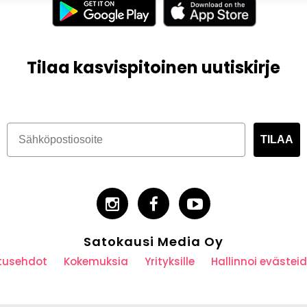
Tilaa kasvispitoinen uutiskirje
TILAA
Satokausi Media Oy
utusehdot
Kokemuksia
Yrityksille
Hallinnoi eväste