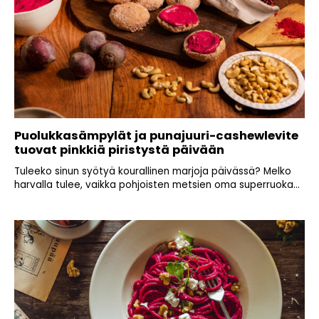
Puolukkasämpylät ja punajuuri-cashewlevite
tuovat pinkkiä piristystä päivään
Tuleeko sinun syötyä kourallinen marjoja päivässä? Melko
harvalla tulee, vaikka pohjoisten metsien oma superruoka...