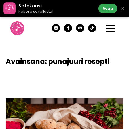
Satokausi
×
Avaa
Kokeile sovellusta!
Avainsana:
punajuuri resepti