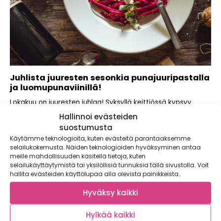
Juhlista juuresten sesonkia punajuuripastalla
ja luomupunaviinillä!
Lokakuu on juuresten juhlaa! Syksyllä keittiössä kypsyy
maanläheisiä makuja ja laseihin kaadetaan sesonkiin
Hallinnoi evästeiden
sopivaa...
suostumusta
Käytämme teknologioita, kuten evästeitä parantaaksemme
selailukokemusta. Näiden teknologioiden hyväksyminen antaa
meille mahdollisuuden käsitellä tietoja, kuten
selailukäyttäytymistä tai yksilöllisiä tunnuksia tällä sivustolla. Voit
hallita evästeiden käyttölupaa alla olevista painikkeista.
Hyväksy kaikki
Hylkää kaikki