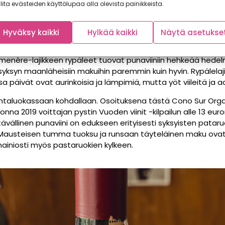
lita evästeiden käyttölupaa alla olevista painikkeista.
ralainen,
Cono Sur Organic Cabernet Sauvignon Carmenère 
estä. Helposti lähestyttävä ja tanniineiltaan pehmeä punaviin
eistä. Ympäristönsuojelu on Cono Surin viinitalolle tärkeää, ja n
Hyväksy kaikki
Hylkää kaikki
Näytä asetukse
en periaatteiden mukaisesti.
rmenère-lajikkeen rypäleet tuovat punaviiniin hehkeää hede
ksyn maanläheisiin makuihin paremmin kuin hyvin. Rypälelajike
sa päivät ovat aurinkoisia ja lämpimiä, mutta yöt viileitä ja
hintaluokassaan kohdallaan. Osoituksena tästä Cono Sur Or
na 2019 voittajan pystin Vuoden viinit -kilpailun alle 13 eur
ävällinen punaviini on edukseen erityisesti syksyisten patar
lla. Mausteisen tumma tuoksu ja runsaan täyteläinen maku 
t mainiosti myös pastaruokien kylkeen.