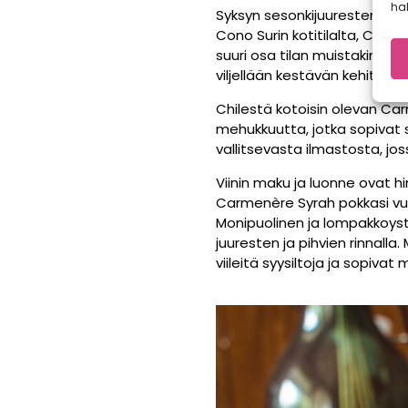
hal
Syksyn sesonkijuuresten seu
Cono Surin kotitilalta, Chil
suuri osa tilan muistakin viin
viljellään kestävän kehityks
Chilestä kotoisin olevan Ca
mehukkuutta, jotka sopivat sy
vallitsevasta ilmastosta, jos
Viinin maku ja luonne ovat 
Carmenère Syrah pokkasi vuon
Monipuolinen ja lompakkoyst
juuresten ja pihvien rinna
viileitä syysiltoja ja sopiva