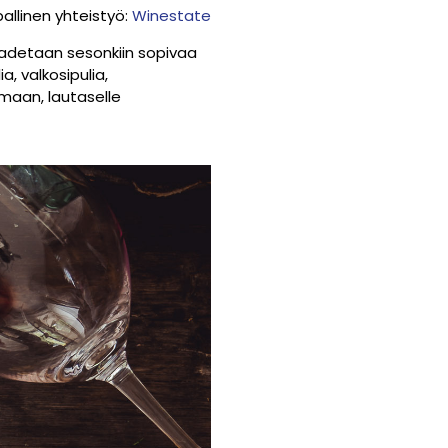
allinen yhteistyö:
Winestate
kaadetaan sesonkiin sopivaa
, valkosipulia,
lamaan, lautaselle