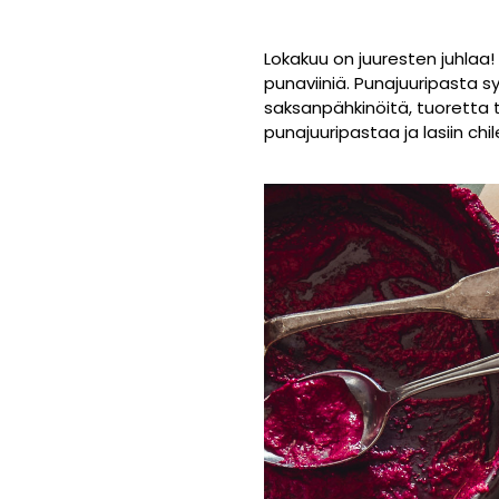
Lokakuu on juuresten juhlaa!
punaviiniä. Punajuuripasta s
saksanpähkinöitä, tuoretta til
punajuuripastaa ja lasiin chi