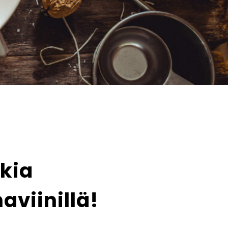
nkia
aviinillä!