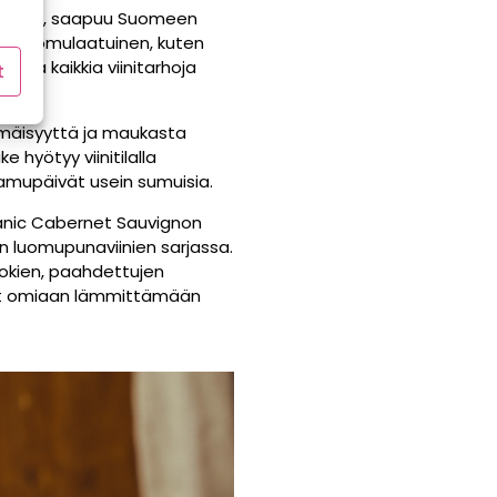
Syrah
, saapuu Suomeen
i on luomulaatuinen, kuten
iinpä kaikkia viinitarhoja
t
lmäisyyttä ja maukasta
 hyötyy viinitilalla
 aamupäivät usein sumuisia.
ganic Cabernet Sauvignon
on luomupunaviinien sarjassa.
uokien, paahdettujen
ovat omiaan lämmittämään