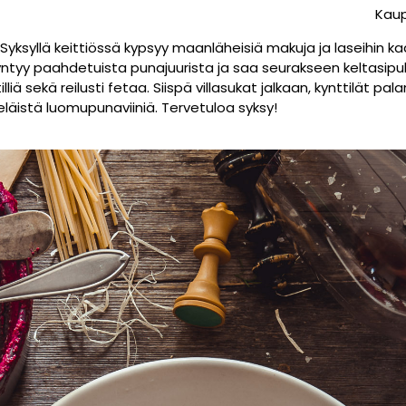
Kaup
 Syksyllä keittiössä kypsyy maanläheisiä makuja ja laseihin 
yntyy paahdetuista punajuurista ja saa seurakseen keltasipulia
liä sekä reilusti fetaa. Siispä villasukat jalkaan, kynttilät pa
leläistä luomupunaviiniä. Tervetuloa syksy!