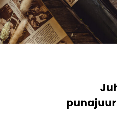
Juh
punajuuri