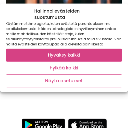
Hallinnoi evästeiden
suostumusta
Käytämme teknologioita, kuten evästeitä parantaaksemme
selailukokemusta. Näiden teknologioiden hyväksyminen antaa
meille mahdollisuuden käsitellä tietoja, kuten
selailukäyttäytymistä tai yksilöllisiä tunnuksia tällä sivustolla. Voit
hallita evästeiden käyttölupaa alla olevista painikkeista.
Hyväksy kaikki
Päiväreissu kiskoilla – huikeita ruokapaikkoja
ja lämmintä tunnelmaa Hämeenlinnassa
Hylkää kaikki
Kaupallinen yhteistyö: Visit Hämeenlinna Tökkiikö Tallinna,
häiritseekö Helsinki, tylsistyttääkö Tampere? Miksi mennä
Näytä asetukset
merta...