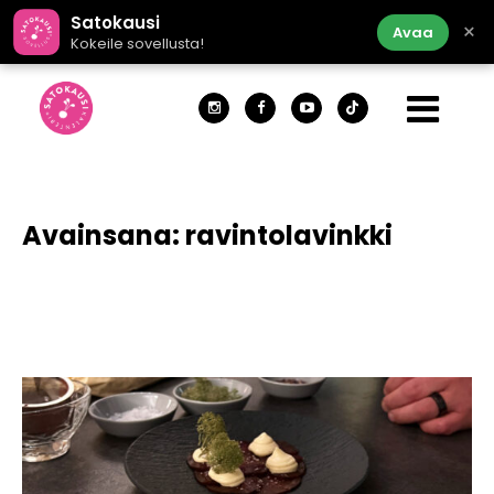
Satokausi
×
Avaa
Kokeile sovellusta!
Avainsana:
ravintolavinkki