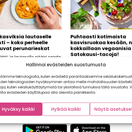
kasviksia lautaselle
Puhtaasti kotimaista
ti – koko perheelle
kasvisruokaa kesään, n
uvat perunarieskat
kokkaillaan vegaanisia
Satokausi-tacoja!
lätti, ja lautaselle pitäisi saada
ja kasvispitoista välipalaa?
Kesä kypsyttää kotimaiset
Hallinnoi evästeiden suostumusta
vanhemmat varmasti
vihannekset, salaatit ja yrtit
vat...
mehukkaan maistuviksi. Nämä
ytämme teknologioita, kuten evästeitä parantaaksemme selailukokemust
lähituotetut herkut odottavat
iden teknologioiden hyväksyminen antaa meille mahdollisuuden käsitell
pääsevänsä...
toja, kuten selailukäyttäytymistä tai yksilöllisiä tunnuksia tällä sivustolla. V
lita evästeiden käyttölupaa alla olevista painikkeista.
Hyväksy kaikki
Hylkää kaikki
Näytä asetukse