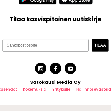
Tilaa kasvispitoinen uutiskirje
TILAA
Satokausi Media Oy
utusehdot
Kokemuksia
Yrityksille
Hallinnoi eväste