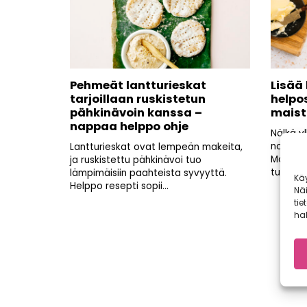
Pehmeät lantturieskat
Lisää 
tarjoillaan ruskistetun
helpos
pähkinävoin kanssa –
maist
nappaa helppo ohje
Nälkä yl
nopeaa 
Lantturieskat ovat lempeän makeita,
Monet 
ja ruskistettu pähkinävoi tuo
tunnista
lämpimäisiin paahteista syvyyttä.
Kä
Helppo resepti sopii...
Nä
tie
hal