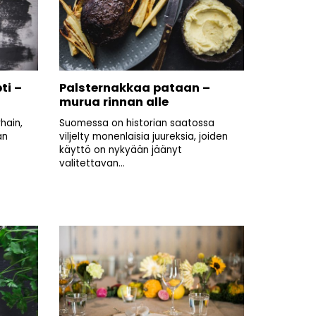
ti –
Palsternakkaa pataan –
murua rinnan alle
hain,
Suomessa on historian saatossa
an
viljelty monenlaisia juureksia, joiden
käyttö on nykyään jäänyt
valitettavan...