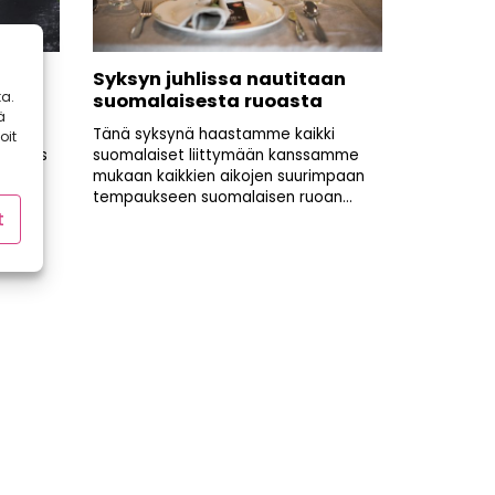
2000-
Syksyn juhlissa nautitaan
a.
a
suomalaisesta ruoasta
ä
Tänä syksynä haastamme kaikki
oit
at, jos
suomalaiset liittymään kanssamme
ja tai
mukaan kaikkien aikojen suurimpaan
tempaukseen suomalaisen ruoan...
t