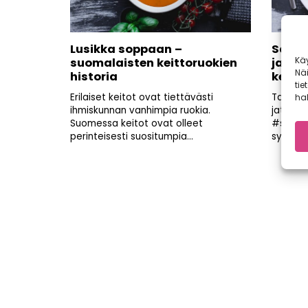
Lusikka soppaan –
Sadon
Kä
suomalaisten keittoruokien
ja om
Nä
historia
kera
tie
Erilaiset keitot ovat tiettävästi
Talkoot
hal
ihmiskunnan vanhimpia ruokia.
jatkuvat
Suomessa keitot ovat olleet
#sadon
perinteisesti suositumpia...
syksynä
Artikkelien
sivutus