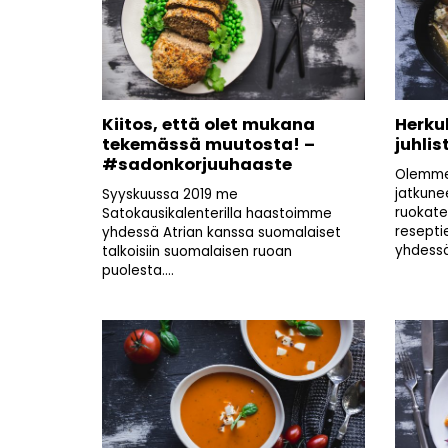
Kiitos, että olet mukana
Herku
tekemässä muutosta! –
juhlis
#sadonkorjuuhaaste
Olemme
jatkune
Syyskuussa 2019 me
ruokat
Satokausikalenterilla haastoimme
resepti
yhdessä Atrian kanssa suomalaiset
yhdessä 
talkoisiin suomalaisen ruoan
puolesta....