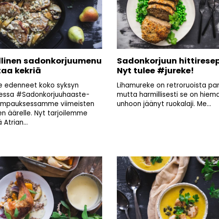
llinen sadonkorjuumenu
Sadonkorjuun hittiresep
taa kekriä
Nyt tulee #jureke!
 edenneet koko syksyn
Lihamureke on retroruoista par
essa #Sadonkorjuuhaaste-
mutta harmillisesti se on hiem
empauksessamme viimeisten
unhoon jäänyt ruokalaji. Me...
en äärelle. Nyt tarjoilemme
Atrian...