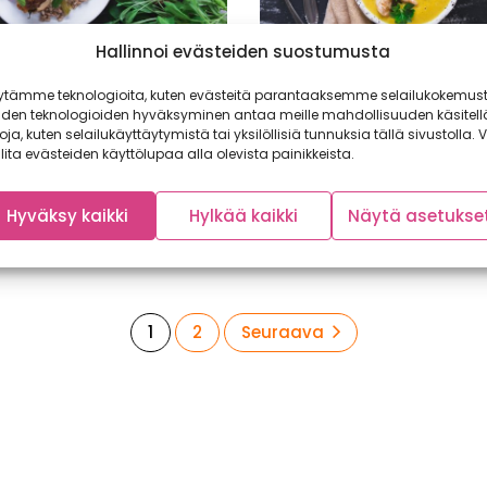
Hallinnoi evästeiden suostumusta
korjuukanaa kurpitsan
Kurpitsa ja kana ovat 
ytämme teknologioita, kuten evästeitä parantaaksemme selailukokemust
enasiiderikastikkeen
luvun menestystarinoit
iden teknologioiden hyväksyminen antaa meille mahdollisuuden käsitell
Mieti kuinka kotitaloutesi
toja, kuten selailukäyttäytymistä tai yksilöllisiä tunnuksia tällä sivustolla. V
ruokailutottumukset muuttuisiv
 suomalaisen ruoan puolesta
lita evästeiden käyttölupaa alla olevista painikkeista.
ruokakaupasta ei saisi kurpitso
, joko sinä olet osallistunut
broileria? Nämä...
korjuuhaaste:seen? Tänä
Hyväksy kaikki
Hylkää kaikki
Näytä asetukse
 yhdessä...
Sivu
Sivu
1
2
Seuraava