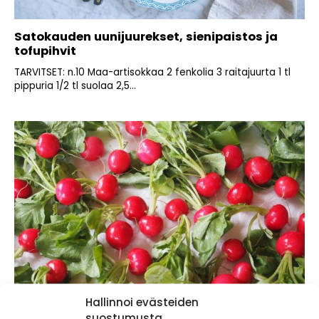
Satokauden uunijuurekset, sienipaistos ja
tofupihvit
TARVITSET: n.10 Maa-artisokkaa 2 fenkolia 3 raitajuurta 1 tl
pippuria 1/2 tl suolaa 2,5...
Hallinnoi evästeiden
suostumusta