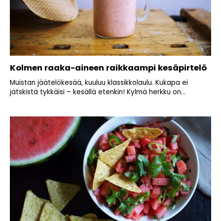
Kolmen raaka-aineen raikkaampi kesäpirtelö
Muistan jäätelökesää, kuuluu klassikkolaulu. Kukapa ei
jätskistä tykkäisi – kesällä etenkin! Kylmä herkku on...