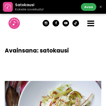
Satokausi
×
Avaa
Kokeile sovellusta!
Avainsana:
satokausi