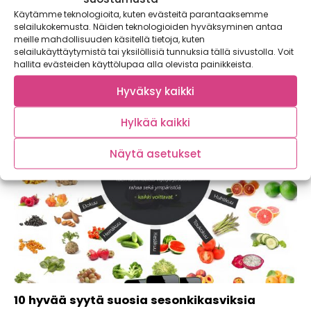
Retiisi
Käytämme teknologioita, kuten evästeitä parantaaksemme
selailukokemusta. Näiden teknologioiden hyväksyminen antaa
Makeankirpeä, pirteä retiisi (Raphanus sativus) rouskuu
meille mahdollisuuden käsitellä tietoja, kuten
suussa. Useimmiten sen maussa on potkua, jonka
selailukäyttäytymistä tai yksilöllisiä tunnuksia tällä sivustolla. Voit
voimakkuus...
hallita evästeiden käyttölupaa alla olevista painikkeista.
Hyväksy kaikki
Hylkää kaikki
Näytä asetukset
10 hyvää syytä suosia sesonkikasviksia