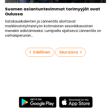
Suomen asiantuntevimmat torimyyjät ovat
Oulussa
Satokausikalenteri ja Lännentila aloittavat
markkinointiyhteistyön kotimaisten sesonkikasvisten
menekin edistämiseksi. Lumijoella sijaitseva Lännentila on
varhaisperunan...
Artikkelien
Edellinen
Seuraava
sivutus