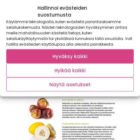
Hallinnoi evästeiden
suostumusta
Käytämme teknologioita, kuten evästeitä parantaaksemme
Taskukirjojen viimeiset ennakkotilaukset
selailukokemusta. Näiden teknologioiden hyväksyminen antaa
toimitetaan tänään
meille mahdollisuuden käsitellä tietoja, kuten
selailukäyttäytymistä tai yksilöllisiä tunnuksia tällä sivustolla. Voit
Satokausikalenterin päivitetyn Taskukirja ja Kalakalenterin
hallita evästeiden käyttölupaa alla olevista painikkeista.
viimeisetkin ennakkotilaukset toimitetaan tänään, joten ne
ovat tilaajilla kesäkuun...
Hyväksy kaikki
Hylkää kaikki
Näytä asetukset