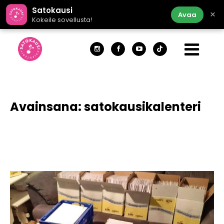
Satokausi
×
Avaa
Kokeile sovellusta!
Avainsana:
satokausikalenteri