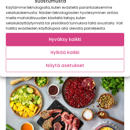
suostumusta
Käytämme teknologioita, kuten evästeitä parantaaksemme
selailukokemusta. Näiden teknologioiden hyväksyminen antaa
meille mahdollisuuden käsitellä tietoja, kuten
selailukäyttäytymistä tai yksilöllisiä tunnuksia tällä sivustolla. Voit
hallita evästeiden käyttölupaa alla olevista painikkeista.
Marraskuun sydämelliset reseptit
Hyväksy kaikki
Marraskuussa pimeyden painaessa mielialaa ja jaksamista
Hylkää kaikki
alaspäin kannattaa kiinnittää huomiota lautaselle.
Vaihteleva ja runsaasti...
Näytä asetukset