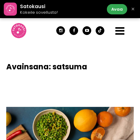
Satokausi
×
Avaa
Kokeile sovellusta!
Avainsana:
satsuma