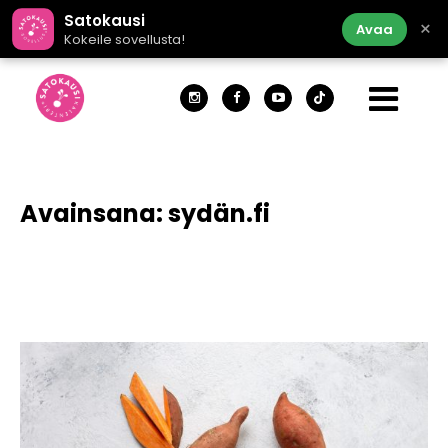
Satokausi
×
Avaa
Kokeile sovellusta!
Avainsana:
sydän.fi