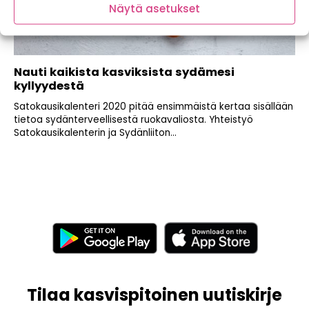
Näytä asetukset
Nauti kaikista kasviksista sydämesi
kyllyydestä
Satokausikalenteri 2020 pitää ensimmäistä kertaa sisällään
tietoa sydänterveellisestä ruokavaliosta. Yhteistyö
Satokausikalenterin ja Sydänliiton...
Tilaa kasvispitoinen uutiskirje