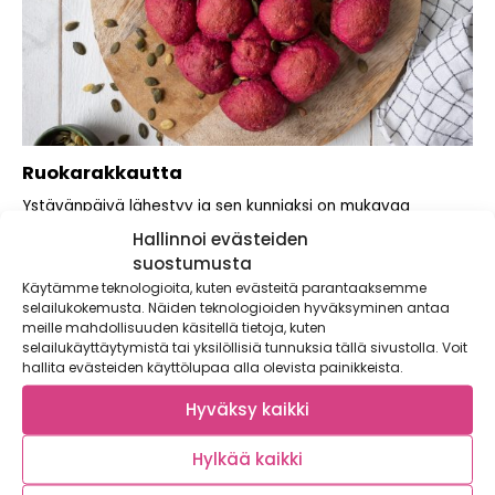
Ruokarakkautta
Ystävänpäivä lähestyy ja sen kunniaksi on mukavaa
näyttää ystävälle tai rakkaalle välittämistä konkreettisella...
Hallinnoi evästeiden
suostumusta
Käytämme teknologioita, kuten evästeitä parantaaksemme
selailukokemusta. Näiden teknologioiden hyväksyminen antaa
meille mahdollisuuden käsitellä tietoja, kuten
selailukäyttäytymistä tai yksilöllisiä tunnuksia tällä sivustolla. Voit
hallita evästeiden käyttölupaa alla olevista painikkeista.
Hyväksy kaikki
Hylkää kaikki