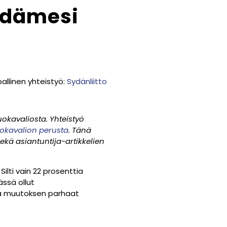
sydämesi
allinen yhteistyö:
Sydänliitto
uokavaliosta. Yhteistyö
uokavalion perusta
. Tänä
ä asiantuntija-artikkelien
lti vain 22 prosenttia
ässä ollut
ätä muutoksen parhaat