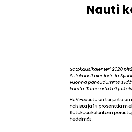
Nauti k
Satokausikalenteri 2020 pitä
Satokausikalenterin ja Sydän
vuonna paneudumme sydämen 
kautta. Tämä artikkeli julk
HeVi-osastojen tarjonta on m
naisista ja 14 prosenttia mie
Satokausikalenterin perustaj
hedelmät.