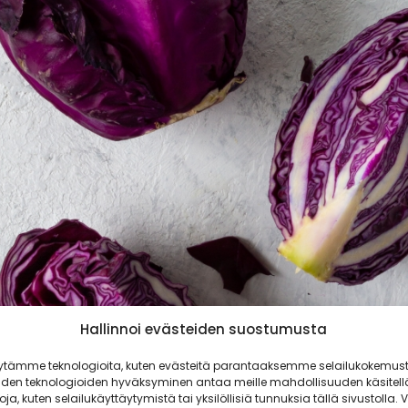
Hallinnoi evästeiden suostumusta
ytämme teknologioita, kuten evästeitä parantaaksemme selailukokemust
iden teknologioiden hyväksyminen antaa meille mahdollisuuden käsitell
toja, kuten selailukäyttäytymistä tai yksilöllisiä tunnuksia tällä sivustolla. V