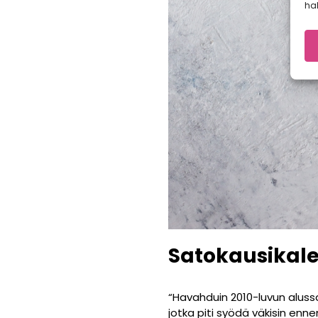
hal
Satokausikale
“Havahduin 2010-luvun alussa 
jotka piti syödä väkisin enn