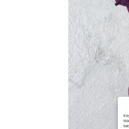
Kä
Nä
tie