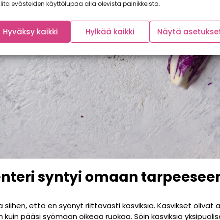
lita evästeiden käyttölupaa alla olevista painikkeista.
Hyväksy kaikki
Hylkää kaikki
Näytä asetukse
nteri syntyi omaan tarpeesee
siihen, että en syönyt riittävästi kasviksia. Kasvikset olivat 
en kuin pääsi syömään oikeaa ruokaa. Söin kasviksia yksipuoli