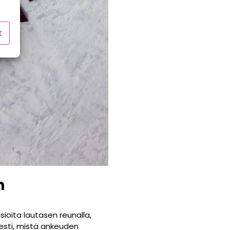
t
n
asioita lautasen reunalla,
sesti, mistä ankeuden