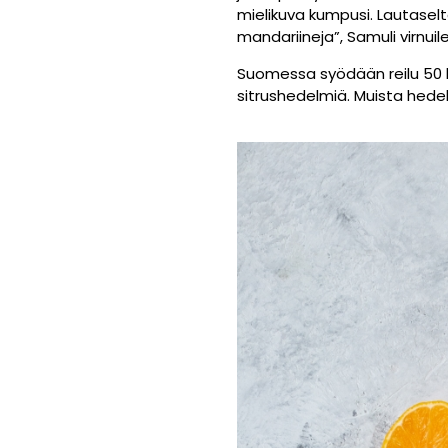
mielikuva kumpusi. Lautaselta
mandariineja”, Samuli virnuil
Suomessa syödään reilu 50 k
sitrushedelmiä. Muista hed