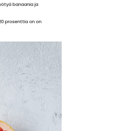
 syötyä banaania ja
20 prosenttia on on