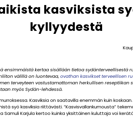
aikista kasviksista 
kyllyydestä
Kaup
ä ensimmäistä kertaa sisällään tietoa sydänterveellisestä r
liiton välillä on luontevaa,
ovathan kasvikset terveellisen r
terveyteen vastustamattoman herkullisen reseptiikan sek
aistaan myös Sydän-lehdessä.
urroksessa. Kasviksia on saatavilla enemmän kuin koskaan. Si
histä syö kasviksia riittävästi. “Kasvisvallankumousta” tekem
a Samuli Karjula kertoo kuinka yksittäinen kuluttaja voi ker