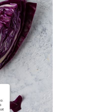
a.
ä
oit