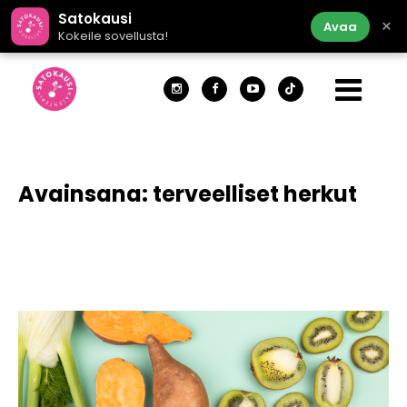
Satokausi
×
Avaa
Kokeile sovellusta!
Avainsana:
terveelliset herkut