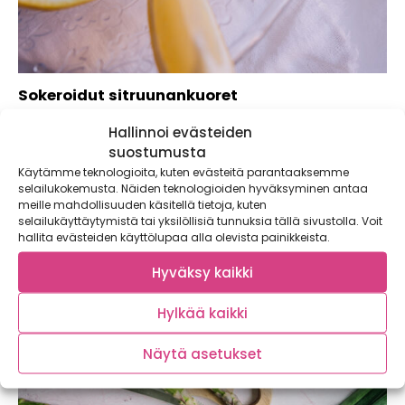
Sokeroidut sitruunankuoret
Sokeroidut sitruunankuoret ovat kuin itsetehtyä karkkia! Ensi
Hallinnoi evästeiden
kerralla sitruunaa käyttäessäsi, säästä kuoret. Nämä
suostumusta
sopivat...
Käytämme teknologioita, kuten evästeitä parantaaksemme
selailukokemusta. Näiden teknologioiden hyväksyminen antaa
meille mahdollisuuden käsitellä tietoja, kuten
selailukäyttäytymistä tai yksilöllisiä tunnuksia tällä sivustolla. Voit
hallita evästeiden käyttölupaa alla olevista painikkeista.
Hyväksy kaikki
Hylkää kaikki
Näytä asetukset