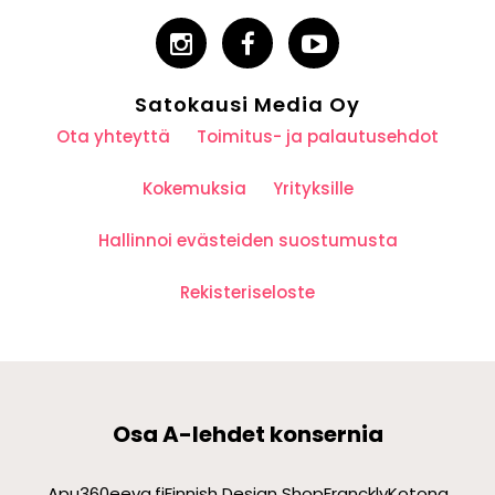
Satokausi Media Oy
Ota yhteyttä
Toimitus- ja palautusehdot
Kokemuksia
Yrityksille
Hallinnoi evästeiden suostumusta
Rekisteriseloste
Osa A-lehdet konsernia
Apu360
eeva.fi
Finnish Design Shop
Franckly
Kotona