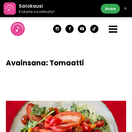
Satokausi
×
Avaa
Kokeile sovellusta!
Avainsana:
Tomaatti