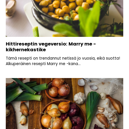
Hittireseptin vegeversio: Marry me -
kikhernekastike
Tämä resepti on trendannut netissä jo vuosia, eikä suotta!
Alkuperäinen resepti Marry me -kana...