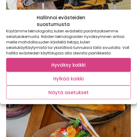
Hallinnoi evästeiden
suostumusta
Käytämme teknologioita, kuten evästeitä parantaaksemme
selailukokemusta. Näiden teknologioiden hyväksyminen antaa
meille mahdollisuuden käsitellä tietoja, kuten
selailukäyttäytymistä tai yksilöllisiä tunnuksia tällä sivustolla. Voit
Trendikäs savun maku sopii kauden
hallita evästeiden käyttölupaa alla olevista painikkeista.
kasviksille – Muurikka tekee savustuksesta
helppoa
Hyväksy kaikki
Savu on ollut jo jonkin aikaa trendimaku maailmalla, joten
me suomalaiset olemme ruokatrendien...
Hylkää kaikki
Näytä asetukset