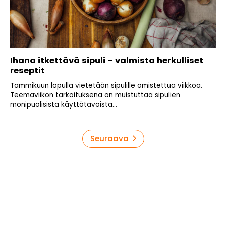
Ihana itkettävä sipuli – valmista herkulliset
reseptit
Tammikuun lopulla vietetään sipulille omistettua viikkoa.
Teemaviikon tarkoituksena on muistuttaa sipulien
monipuolisista käyttötavoista...
Artikkelien
Seuraava
sivutus