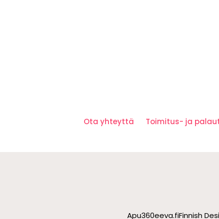
Ota yhteyttä
Toimitus- ja pala
Apu360
eeva.fi
Finnish De