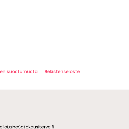
iden suostumusta
Rekisteriseloste
ello
Laine
Satokausi
terve.fi