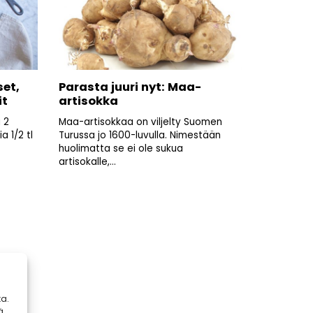
et,
Parasta juuri nyt: Maa-
it
artisokka
 2
Maa-artisokkaa on viljelty Suomen
a 1/2 tl
Turussa jo 1600-luvulla. Nimestään
huolimatta se ei ole sukua
artisokalle,...
a.
ä