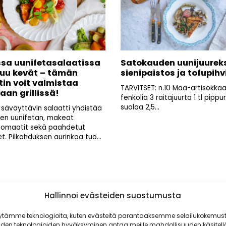
sa uunifetasalaatissa
Satokauden uunijuureks
uu kevät – tämän
sienipaistos ja tofupihv
tin voit valmistaa
TARVITSET: n.10 Maa-artisokkaa
aan grillissä!
fenkolia 3 raitajuurta 1 tl pippuri
suolaa 2,5...
säväyttävin salaatti yhdistää
isen uunifetan, makeat
atomaatit sekä paahdetut
t. Pilkahduksen aurinkoa tuo...
Hallinnoi evästeiden suostumusta
ytämme teknologioita, kuten evästeitä parantaaksemme selailukokemust
iden teknologioiden hyväksyminen antaa meille mahdollisuuden käsitell