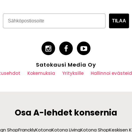
TILAA
Satokausi Media Oy
utusehdot
Kokemuksia
Yrityksille
Hallinnoi eväste
Osa A-lehdet konsernia
sign Shop
Franckly
Kotona
Kotona Living
Kotona Shop
Keskisen K