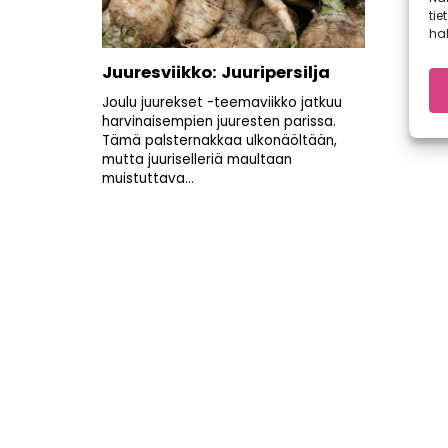
tie
hal
Juuresviikko: Juuripersilja
Joulu juurekset -teemaviikko jatkuu
harvinaisempien juuresten parissa.
Tämä palsternakkaa ulkonäöltään,
mutta juuriselleriä maultaan
muistuttava...