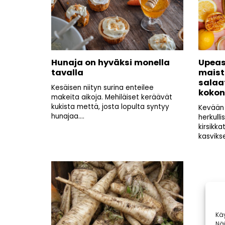
Hunaja on hyväksi monella
Upeas
tavalla
maist
salaa
Kesäisen niityn surina enteilee
kokon
makeita aikoja. Mehiläiset keräävät
kukista mettä, josta lopulta syntyy
Kevään 
hunajaa....
herkull
kirsikk
kasvikse
Kä
Nä