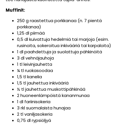
Muffinit:
250 g raastettua porkkanaa (n. 7 pientä
porkkanaa)
1,25 dl piimää
0,5 dl kuivattuja hedelmiä tai marjoja (esim.
rusinoita, sokeroitua inkivääriä tai karpaloita)
1 dl paahdettuja ja suolattuja pähkinöitä
3 dl vehnäjauhoja
1 tl leivinjauhetta
¼ tl ruokasoodaa
1,5 tl kanelia
1,5 tl jauhettua inkivääriä
½ tl jauhettua muskottipähkinää
2 huoneenlämpöistä kananmunaa
1 dl fariinisokeria
3 rkl suomalaista hunajaa
2 tl vaniljasokeria
0,75 dl rypsiöljyä