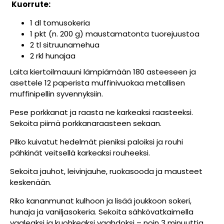
Kuorrute:
1 dl tomusokeria
1 pkt (n. 200 g) maustamatonta tuorejuustoa
2 tl sitruunamehua
2 rkl hunajaa
Laita kiertoilmauuni lämpiämään 180 asteeseen ja
asettele 12 paperista muffinivuokaa metallisen
muffinipellin syvennyksiin.
Pese porkkanat ja raasta ne karkeaksi raasteeksi.
Sekoita piimä porkkanaraasteen sekaan.
Pilko kuivatut hedelmät pieniksi paloiksi ja rouhi
pähkinät veitsellä karkeaksi rouheeksi.
Sekoita jauhot, leivinjauhe, ruokasooda ja mausteet
keskenään.
Riko kananmunat kulhoon ja lisää joukkoon sokeri,
hunaja ja vaniljasokeria. Sekoita sähkövatkaimella
vaaleaksi ja kuohkeaksi vaahdoksi – noin 3 minuuttia.