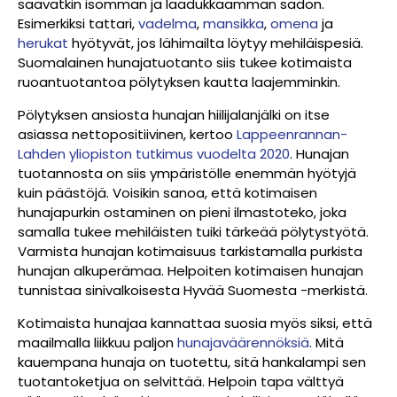
saavatkin isomman ja laadukkaamman sadon.
Esimerkiksi
tattari,
vadelma
,
mansikka
,
omena
ja
herukat
hyötyvät, jos lähimailta löytyy mehiläispesiä.
Suomalainen hunajatuotanto siis tukee kotimaista
ruoantuotantoa pölytyksen kautta laajemminkin.
Pölytyksen ansiosta hunajan hiilijalanjälki on itse
asiassa nettopositiivinen, kertoo
Lappeenrannan-
Lahden yliopiston tutkimus vuodelta 2020
. Hunajan
tuotannosta on siis ympäristölle enemmän hyötyjä
kuin päästöjä. Voisikin sanoa, että kotimaisen
hunajapurkin ostaminen on pieni ilmastoteko, joka
samalla tukee mehiläisten tuiki tärkeää pölytystyötä.
Varmista hunajan kotimaisuus tarkistamalla purkista
hunajan alkuperämaa. Helpoiten kotimaisen hunajan
tunnistaa sinivalkoisesta Hyvää Suomesta -merkistä.
Kotimaista hunajaa kannattaa suosia myös siksi, että
maailmalla liikkuu paljon
hunajaväärennöksiä
. Mitä
kauempana hunaja on tuotettu, sitä hankalampi sen
tuotantoketjua on selvittää. Helpoin tapa välttyä