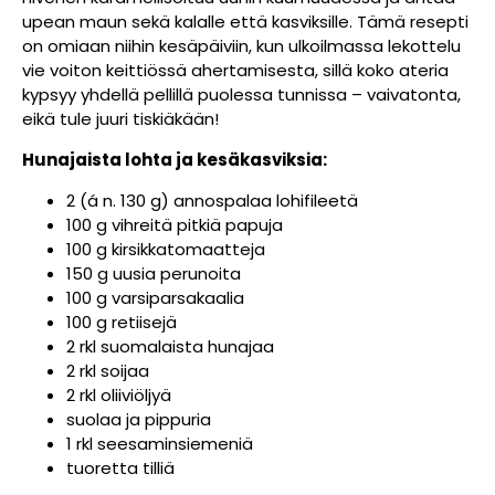
upean maun sekä kalalle että kasviksille. Tämä resepti
on omiaan niihin kesäpäiviin, kun ulkoilmassa lekottelu
vie voiton keittiössä ahertamisesta, sillä koko ateria
kypsyy yhdellä pellillä puolessa tunnissa – vaivatonta,
eikä tule juuri tiskiäkään!
Hunajaista lohta ja kesäkasviksia:
2 (á n. 130 g) annospalaa lohifileetä
100 g vihreitä pitkiä papuja
100 g kirsikkatomaatteja
150 g uusia perunoita
100 g varsiparsakaalia
100 g retiisejä
2 rkl suomalaista hunajaa
2 rkl soijaa
2 rkl oliiviöljyä
suolaa ja pippuria
1 rkl seesaminsiemeniä
tuoretta tilliä