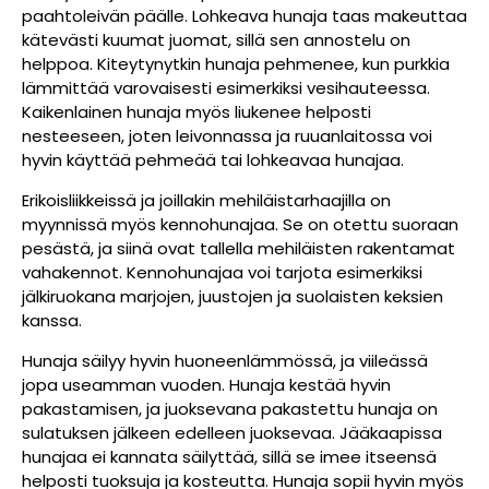
paahtoleivän päälle. Lohkeava hunaja taas makeuttaa
kätevästi kuumat juomat, sillä sen annostelu on
helppoa. Kiteytynytkin hunaja pehmenee, kun purkkia
lämmittää varovaisesti esimerkiksi vesihauteessa.
Kaikenlainen hunaja myös liukenee helposti
nesteeseen, joten leivonnassa ja ruuanlaitossa voi
hyvin käyttää pehmeää tai lohkeavaa hunajaa.
Erikoisliikkeissä ja joillakin mehiläistarhaajilla on
myynnissä myös kennohunajaa. Se on otettu suoraan
pesästä, ja siinä ovat tallella mehiläisten rakentamat
vahakennot. Kennohunajaa voi tarjota esimerkiksi
jälkiruokana marjojen, juustojen ja suolaisten keksien
kanssa.
Hunaja säilyy hyvin huoneenlämmössä, ja viileässä
jopa useamman vuoden. Hunaja kestää hyvin
pakastamisen, ja juoksevana pakastettu hunaja on
sulatuksen jälkeen edelleen juoksevaa. Jääkaapissa
hunajaa ei kannata säilyttää, sillä se imee itseensä
helposti tuoksuja ja kosteutta. Hunaja sopii hyvin myös