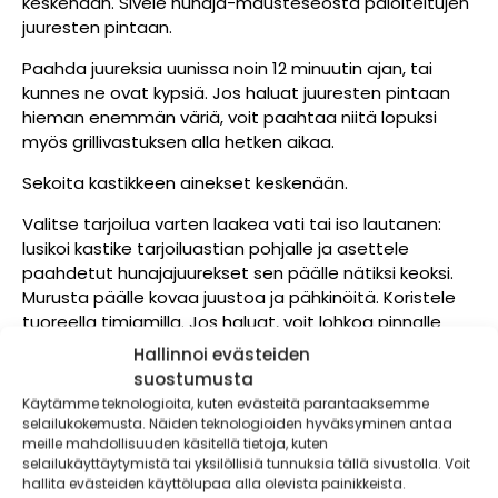
keskenään. Sivele hunaja-mausteseosta paloiteltujen
juuresten pintaan.
Paahda juureksia uunissa noin 12 minuutin ajan, tai
kunnes ne ovat kypsiä. Jos haluat juuresten pintaan
hieman enemmän väriä, voit paahtaa niitä lopuksi
myös grillivastuksen alla hetken aikaa.
Sekoita kastikkeen ainekset keskenään.
Valitse tarjoilua varten laakea vati tai iso lautanen:
lusikoi kastike tarjoiluastian pohjalle ja asettele
paahdetut hunajajuurekset sen päälle nätiksi keoksi.
Murusta päälle kovaa juustoa ja pähkinöitä. Koristele
tuoreella timjamilla. Jos haluat, voit lohkoa pinnalle
myös pieniä paloja kennohunajaa antamaan lisää
Hallinnoi evästeiden
makeutta ja rakennetta salaatille.
suostumusta
Käytämme teknologioita, kuten evästeitä parantaaksemme
selailukokemusta. Näiden teknologioiden hyväksyminen antaa
meille mahdollisuuden käsitellä tietoja, kuten
selailukäyttäytymistä tai yksilöllisiä tunnuksia tällä sivustolla. Voit
hallita evästeiden käyttölupaa alla olevista painikkeista.