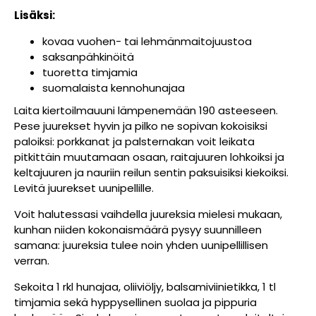
Lisäksi:
kovaa vuohen- tai lehmänmaitojuustoa
saksanpähkinöitä
tuoretta timjamia
suomalaista kennohunajaa
Laita kiertoilmauuni lämpenemään 190 asteeseen.
Pese juurekset hyvin ja pilko ne sopivan kokoisiksi
paloiksi: porkkanat ja palsternakan voit leikata
pitkittäin muutamaan osaan, raitajuuren lohkoiksi ja
keltajuuren ja nauriin reilun sentin paksuisiksi kiekoiksi.
Levitä juurekset uunipellille.
Voit halutessasi vaihdella juureksia mielesi mukaan,
kunhan niiden kokonaismäärä pysyy suunnilleen
samana: juureksia tulee noin yhden uunipellillisen
verran.
Sekoita 1 rkl hunajaa, oliiviöljy, balsamiviinietikka, 1 tl
timjamia sekä hyppysellinen suolaa ja pippuria