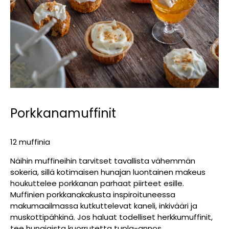
Porkkanamuffinit
12 muffinia
Näihin muffineihin tarvitset tavallista vähemmän
sokeria, sillä kotimaisen hunajan luontainen makeus
houkuttelee porkkanan parhaat piirteet esille.
Muffinien porkkanakakusta inspiroituneessa
makumaailmassa kutkuttelevat kaneli, inkivääri ja
muskottipähkinä. Jos haluat todelliset herkkumuffinit,
tee hunajaista kuorrutetta tupla-annos.