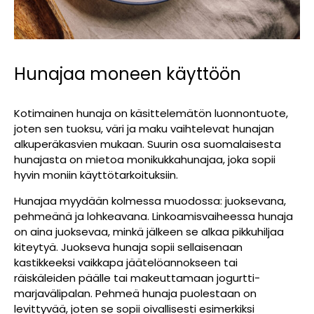
Hunajaa moneen käyttöön
Kotimainen hunaja on käsittelemätön luonnontuote,
joten sen tuoksu, väri ja maku vaihtelevat hunajan
alkuperäkasvien mukaan. Suurin osa suomalaisesta
hunajasta on mietoa monikukkahunajaa, joka sopii
hyvin moniin käyttötarkoituksiin.
Hunajaa myydään kolmessa muodossa: juoksevana,
pehmeänä ja lohkeavana. Linkoamisvaiheessa hunaja
on aina juoksevaa, minkä jälkeen se alkaa pikkuhiljaa
kiteytyä. Juokseva hunaja sopii sellaisenaan
kastikkeeksi vaikkapa jäätelöannokseen tai
räiskäleiden päälle tai makeuttamaan jogurtti-
marjavälipalan. Pehmeä hunaja puolestaan on
levittyvää, joten se sopii oivallisesti esimerkiksi