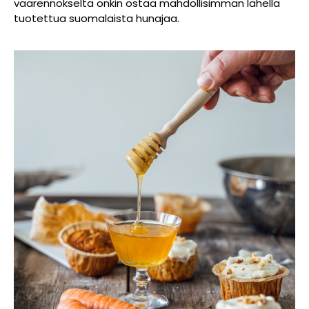
väärennökseltä onkin ostaa mahdollisimman lähellä
tuotettua suomalaista hunajaa.