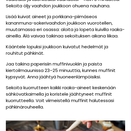
Sekoita öljy vaahdon joukkoon ohuena nauhana.
Lisää kuivat aineet ja porkkana-piimäseos
kananmuna-sokerivaahdon joukkoon vuorotellen,
muutamassa eri osassa: aloita ja lopeta kuivilla raaka-
aineilla. Älä vaivaa taikinaa sekoituksen aikana liikaa.
Kääntele lopuksi joukkoon kuivatut hedelmät ja
rouhitut pähkinät.
Jaa taikina paperisiin muffinivuokiin ja paista
kiertoilmauunissa 23–25 minuuttia, kunnes muffinit
kypsyvät. Anna jäähtyä huoneenlämpöisiksi.
Sekoita kuorrutteen kaikki raaka-aineet keskenään
sähkövatkaimella ja koristele jäähtyneet muffinit
kuorrutteella. Voit viimeistellä muffinit halutessasi
pähkinärouheella.