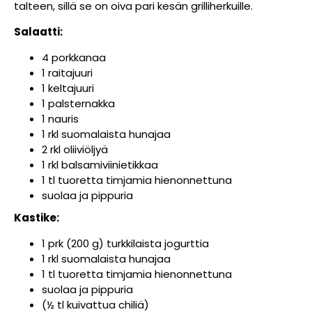
talteen, sillä se on oiva pari kesän grilliherkuille.
Salaatti:
4 porkkanaa
1 raitajuuri
1 keltajuuri
1 palsternakka
1 nauris
1 rkl suomalaista hunajaa
2 rkl oliiviöljyä
1 rkl balsamiviinietikkaa
1 tl tuoretta timjamia hienonnettuna
suolaa ja pippuria
Kastike:
1 prk (200 g) turkkilaista jogurttia
1 rkl suomalaista hunajaa
1 tl tuoretta timjamia hienonnettuna
suolaa ja pippuria
(½ tl kuivattua chiliä)