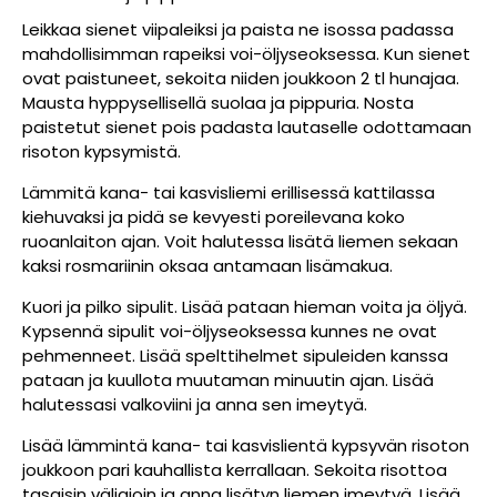
Leikkaa sienet viipaleiksi ja paista ne isossa padassa
mahdollisimman rapeiksi voi-öljyseoksessa. Kun sienet
ovat paistuneet, sekoita niiden joukkoon 2 tl hunajaa.
Mausta hyppysellisellä suolaa ja pippuria. Nosta
paistetut sienet pois padasta lautaselle odottamaan
risoton kypsymistä.
Lämmitä kana- tai kasvisliemi erillisessä kattilassa
kiehuvaksi ja pidä se kevyesti poreilevana koko
ruoanlaiton ajan. Voit halutessa lisätä liemen sekaan
kaksi rosmariinin oksaa antamaan lisämakua.
Kuori ja pilko sipulit. Lisää pataan hieman voita ja öljyä.
Kypsennä sipulit voi-öljyseoksessa kunnes ne ovat
pehmenneet. Lisää spelttihelmet sipuleiden kanssa
pataan ja kuullota muutaman minuutin ajan. Lisää
halutessasi valkoviini ja anna sen imeytyä.
Lisää lämmintä kana- tai kasvislientä kypsyvän risoton
joukkoon pari kauhallista kerrallaan. Sekoita risottoa
tasaisin väliajoin ja anna lisätyn liemen imeytyä. Lisää