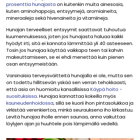
prosenttia hunajasta
on kuitenkin muita ainesosia,
kuten aminohappoja, entsyymejä, aromiaineita,
mineraaleja sekä hivenaineita ja vitamiineja.
Hunajan terveelliset entsyymit saattavat tuhoutua
kuumennuksessa, joten jos hunajasta haluaa kaikki
hyödyt irti, sitä ei kannata lämmittää yli 40 asteeseen.
Tosin jos hunajaa käyttää vaikkapa teen tai kahvin
makeuttamiseen, se ei ehdi menettää kuin pienen
osan entsyymeistään.
Varsinaisia terveysväitteitä hunajalla ei ole, mutta sen
on todettu hillitsevän yskää sen verran tehokkaasti,
että asia on huomioitu kansallisissa
Käypä hoito -
suosituksissa
. Hunajaa kannattaa kokeilla myös
kauneudenhoidossa
, sillä se kuorii ihon pintasolukkoa ja
virkistää verenkiertoa, minkä seurauksena iho kirkastuu.
Levitä hunajaa iholle ennen saunaa, anna vaikuttaa
löylyjen ajan ja huuhtele pois lämpimällä vedellä.