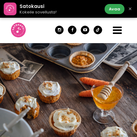
Satokausi
×
Avaa
Kokeile sovellusta!