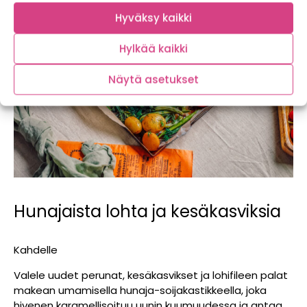
Hyväksy kaikki
Hylkää kaikki
Näytä asetukset
Hunajaista lohta ja kesäkasviksia
Kahdelle
Valele uudet perunat, kesäkasvikset ja lohifileen palat
makean umamisella hunaja-soijakastikkeella, joka
hivenen karamellisoituu uunin kuumuudessa ja antaa