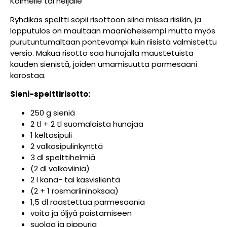
Kolmelle tai neljälle
Ryhdikäs speltti sopii risottoon siinä missä riisikin, ja
lopputulos on maultaan maanläheisempi mutta myös
purutuntumaltaan pontevampi kuin riisistä valmistettu
versio. Makua risotto saa hunajalla maustetuista
kauden sienistä, joiden umamisuutta parmesaani
korostaa.
Sieni-spelttirisotto:
250 g sieniä
2 tl + 2 tl suomalaista hunajaa
1 keltasipuli
2 valkosipulinkynttä
3 dl spelttihelmiä
(2 dl valkoviiniä)
2 l kana- tai kasvislientä
(2 + 1 rosmariininoksaa)
1,5 dl raastettua parmesaania
voita ja öljyä paistamiseen
suolaa ja pippuria