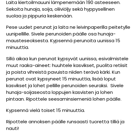
Laita kiertoilmauuni lämpenemään 190 asteeseen.
Sekoita hunaja, soija, oliiviöljy sekä hyppysellinen
suolaa ja pippuria keskenään.
Pese uudet perunat ja laita ne leivinpaperilla peitetylle
uunipellille. Sivele perunoiden päälle osa hunaja-
mausteseoksesta. Kypsennä perunoita uunissa 15
minuuttia.
Sillä aikaa kun perunat kypsyvät uunissa, esivalmistele
muut raaka-aineet: huuhtele kasvikset, puolita retiisit
ja poista vihreistä pavuista niiden terävä kärki. Kun
perunat ovat kypsyneet 15 minuuttia, lisää loput
kasvikset ja lohet pellille perunoiden seuraksi. Sivele
hunaja-soijaseosta loppujen kasvisten ja lohen
pintaan. Ripottele seesaminsiemeniä lohen päälle.
Kypsennä vielä toiset 15 minuuttia.
Ripottele annoksen päälle runsaasti tuoretta tilliä ja
nauti!