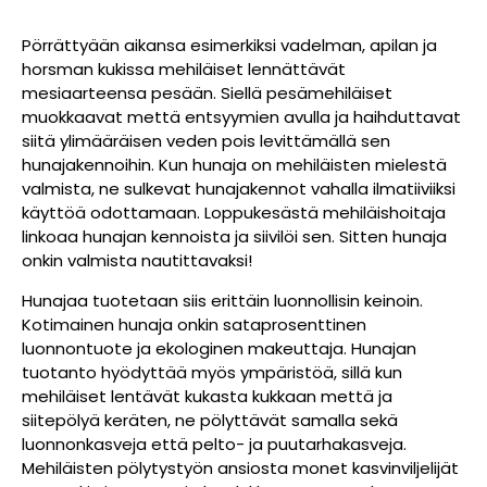
Pörrättyään aikansa esimerkiksi vadelman, apilan ja
horsman kukissa mehiläiset lennättävät
mesiaarteensa pesään. Siellä pesämehiläiset
muokkaavat mettä entsyymien avulla ja haihduttavat
siitä ylimääräisen veden pois levittämällä sen
hunajakennoihin. Kun hunaja on mehiläisten mielestä
valmista, ne sulkevat hunajakennot vahalla ilmatiiviiksi
käyttöä odottamaan. Loppukesästä mehiläishoitaja
linkoaa hunajan kennoista ja siivilöi sen. Sitten hunaja
onkin valmista nautittavaksi!
Hunajaa tuotetaan siis erittäin luonnollisin keinoin.
Kotimainen hunaja onkin sataprosenttinen
luonnontuote ja ekologinen makeuttaja. Hunajan
tuotanto hyödyttää myös ympäristöä, sillä kun
mehiläiset lentävät kukasta kukkaan mettä ja
siitepölyä keräten, ne pölyttävät samalla sekä
luonnonkasveja että pelto- ja puutarhakasveja.
Mehiläisten pölytystyön ansiosta monet kasvinviljelijät