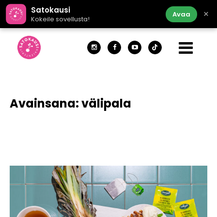
Satokausi
×
Avaa
Kokeile sovellusta!
Avainsana:
välipala