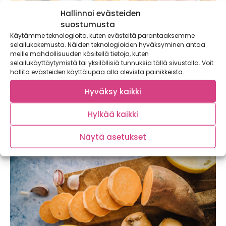
Hallinnoi evästeiden
suostumusta
Käytämme teknologioita, kuten evästeitä parantaaksemme
selailukokemusta. Näiden teknologioiden hyväksyminen antaa
meille mahdollisuuden käsitellä tietoja, kuten
selailukäyttäytymistä tai yksilöllisiä tunnuksia tällä sivustolla. Voit
Lisää kasviksia lautaselle helposti – koko
hallita evästeiden käyttölupaa alla olevista painikkeista.
perheelle maistuvat perunarieskat
Hyväksy kaikki
Nälkä yllätti, ja lautaselle pitäisi saada nopeaa ja
kasvispitoista välipalaa? Monet vanhemmat varmasti
Hylkää kaikki
tunnistavat...
Näytä asetukset