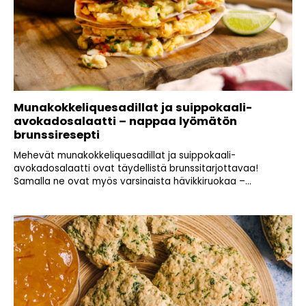
Munakokkeliquesadillat ja suippokaali-
avokadosalaatti – nappaa lyömätön
brunssiresepti
Mehevät munakokkeliquesadillat ja suippokaali-
avokadosalaatti ovat täydellistä brunssitarjottavaa!
Samalla ne ovat myös varsinaista hävikkiruokaa –...