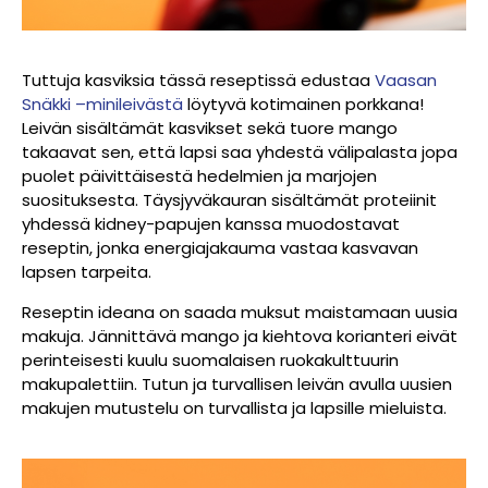
Tuttuja kasviksia tässä reseptissä edustaa
Vaasan
Snäkki –minileivästä
löytyvä kotimainen porkkana!
Leivän sisältämät kasvikset sekä tuore mango
takaavat sen, että lapsi saa yhdestä välipalasta jopa
puolet päivittäisestä hedelmien ja marjojen
suosituksesta. Täysjyväkauran sisältämät proteiinit
yhdessä kidney-papujen kanssa muodostavat
reseptin, jonka energiajakauma vastaa kasvavan
lapsen tarpeita.
Reseptin ideana on saada muksut maistamaan uusia
makuja. Jännittävä mango ja kiehtova korianteri eivät
perinteisesti kuulu suomalaisen ruokakulttuurin
makupalettiin. Tutun ja turvallisen leivän avulla uusien
makujen mutustelu on turvallista ja lapsille mieluista.