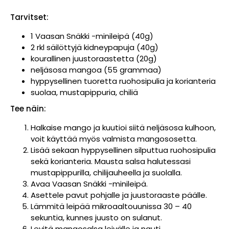
Tarvitset:
1 Vaasan Snäkki -minileipä (40g)
2 rkl säilöttyjä kidneypapuja (40g)
kourallinen juustoraastetta (20g)
neljäsosa mangoa (55 grammaa)
hyppysellinen tuoretta ruohosipulia ja korianteria
suolaa, mustapippuria, chiliä
Tee näin:
Halkaise mango ja kuutioi siitä neljäsosa kulhoon,
voit käyttää myös valmista mangososetta.
Lisää sekaan hyppysellinen silputtua ruohosipulia
sekä korianteria. Mausta salsa halutessasi
mustapippurilla, chilijauheella ja suolalla.
Avaa Vaasan Snäkki -minileipä.
Asettele pavut pohjalle ja juustoraaste päälle.
Lämmitä leipää mikroaaltouunissa 30 – 40
sekuntia, kunnes juusto on sulanut.
Levitä mangosalsa leivälle ja nauti.