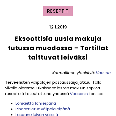
RESEPTIT
12.1.2019
Eksoottisia uusia makuja
tutussa muodossa – Tortillat
taittuvat leiväksi
Kaupallinen yhteistyö:
Vaasan
Terveellisten välipalojen postaussarja jatkuu! Tällä
viikolla olemme julkaisseet lasten makuun sopivia
reseptejä toteutettuna yhdessä
Vaasanin
kanssa:
Lohikeitto lohileipänä
Pinaattiletut välipalaleipänä
Lasagne leivän välissä