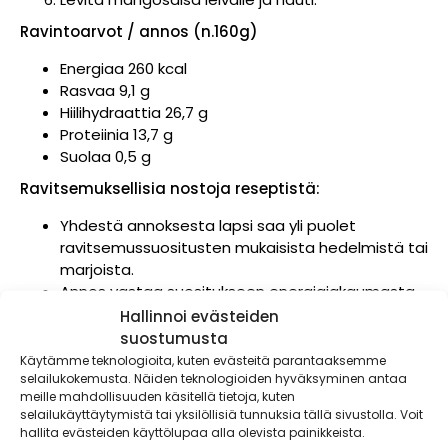
Ravintoarvot / annos (n.160g)
Energiaa 260 kcal
Rasvaa 9,1 g
Hiilihydraattia 26,7 g
Proteiinia 13,7 g
Suolaa 0,5 g
Ravitsemuksellisia nostoja reseptistä:
Yhdestä annoksesta lapsi saa yli puolet
ravitsemussuositusten mukaisista hedelmistä tai
marjoista.
Annos vastaa suositukseen energiajakaumasta
yli 2 vuotiaiden murrosikään saakka proteiineista
Hallinnoi evästeiden
10 – 20 E%, rasvoista 25-30 E% ja hiilihydraateista
suostumusta
50-60 E%.
Käytämme teknologioita, kuten evästeitä parantaaksemme
Yleensä kaupassa myytävät mangot painavat
selailukokemusta. Näiden teknologioiden hyväksyminen antaa
meille mahdollisuuden käsitellä tietoja, kuten
noin 200 – 500 grammaa, joten kokonaista
selailukäyttäytymistä tai yksilöllisiä tunnuksia tällä sivustolla. Voit
hedelmää ei saa mahdutettua leivän väliin.
hallita evästeiden käyttölupaa alla olevista painikkeista.
Mango kannattaa kuitenkin kuutioida kerralla ja