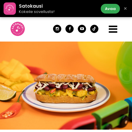
Satokausi
×
Avaa
Kokeile sovellusta!