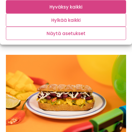
se säilyy kannellisessa rasiassa jääkaapissa. Kun
Hyväksy kaikki
maku on lapselle tuttu, niin loput mangokuutiot
voi laittaa vaikkapa iltapuuron sekaan.
Hylkää kaikki
Huomenna julkaistava resepti palaa taas tuttuihin
Näytä asetukset
makuihin ja leivän väliin pääsee jälleen eräs
kouluruokaklassikko. Pysy linjoilla!